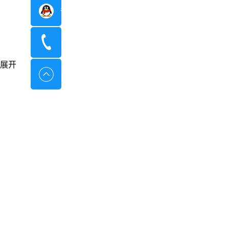
在线咨询
400-8798-096
展开