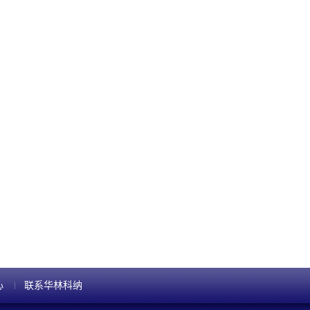
心
联系华林科纳