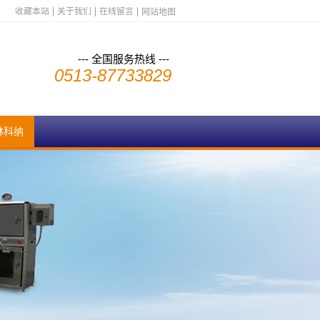
收藏本站
关于我们
在线留言
网站地图
--- 全国服务热线 ---
0513-87733829
林科纳