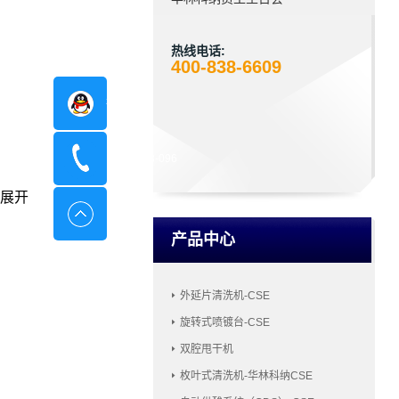
热线电话:
400-838-6609
在线咨询
400-8798-096
展开
产品中心
外延片清洗机-CSE
旋转式喷镀台-CSE
双腔甩干机
枚叶式清洗机-华林科纳CSE