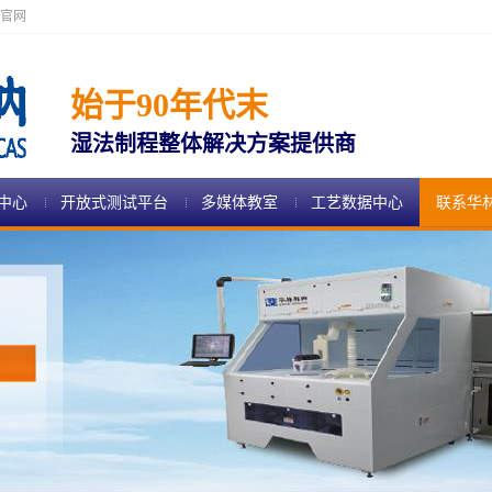
官网
始于90年代末
湿法制程整体解决方案提供商
中心
开放式测试平台
多媒体教室
工艺数据中心
联系华