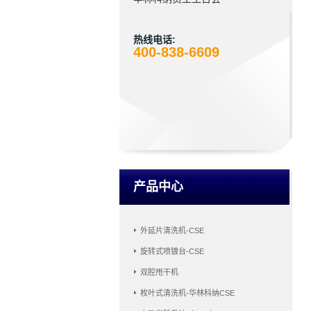
热线电话:
400-838-6609
产品中心
外延片清洗机-CSE
旋转式喷镀台-CSE
双腔甩干机
枚叶式清洗机-华林科纳CSE