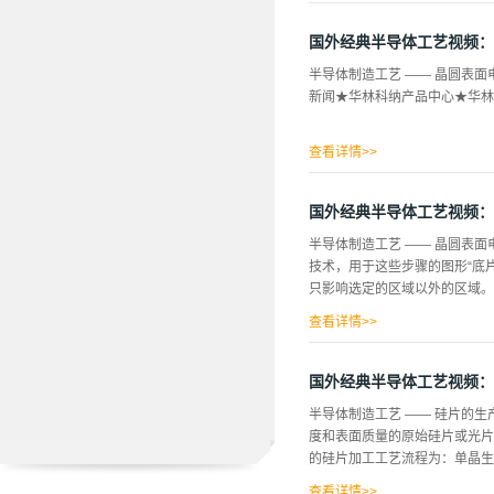
国外经典半导体工艺视频：
半导体制造工艺 —— 晶圆表
新闻★华林科纳产品中心★华林
查看详情>>
国外经典半导体工艺视频：
半导体制造工艺 —— 晶圆表
技术，用于这些步骤的图形“底
只影响选定的区域以外的区域。↑
查看详情>>
光罩的制作分为数据处理部分和
所知的数据形式；2、图形产生
国外经典半导体工艺视频：
行刻蚀, 保留图形；5、去除
半导体制造工艺 —— 硅片的
陷检测检测针孔或残余未蚀刻尽
度和表面质量的原始硅片或光片
在主体之上, 这防止灰尘的吸
的硅片加工工艺流程为：单晶生
林科纳行业新闻★华林科纳产品
查看详情>>