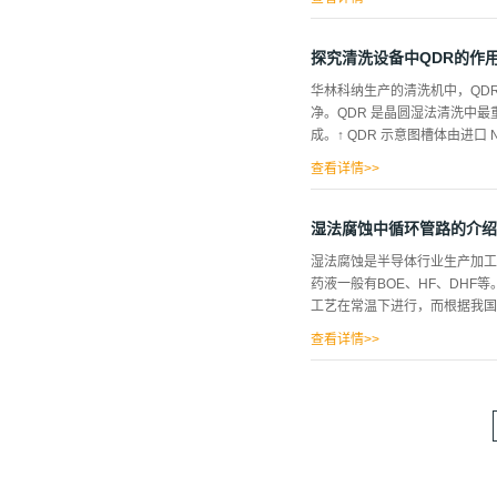
硅片加工工艺流程延展阅读★
探究清洗设备中QDR的作
华林科纳生产的清洗机中，QD
净。QDR 是晶圆湿法清洗中
成。↑ QDR 示意图槽体由进口
查看详情>>
左右两侧的 DI 水喷嘴实现槽
检控。一、喷淋管路上喷淋管路
湿法腐蚀中循环管路的介绍
晶圆表面，易产生微粒污泥而污
湿法腐蚀是半导体行业生产加工
到微粒污染少的最佳效果。 良
药液一般有BOE、HF、DHF
冲洗的死角地带，微粒、杂质及
工艺在常温下进行，而根据我国南
两侧不断进水，而后由内槽上沿
路进入槽体。 氮气鼓泡有以下
查看详情>>
入式加热器，以防止反应结晶；
还需接入泵来提供药液的循环动
所取代。因此药液的循环过滤：
药液温度和浓度的均匀性。↑ 
科纳适应着时代的发展，在不断
产品中心★华林科纳人才招聘★