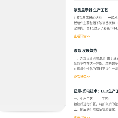
0年增速将会加快到9.6%，规模将
LED驱动器IC市场的预测。
液晶显示器 生产工艺
中国力推LED技术 在中国市场
1.液晶显示器的结构 一般地
元。但是，随着LED在交通信
板组件主要包括下玻璃基板和T
个项目来推广LED技术，包括“
空隙内。图1.1显示了彩色TFT
LED灯用于城市照明，包括路灯
查看详情>>
元的结构。 在下玻璃基板的内
器件的纵横线，它们均由光刻、
液晶 发展趋势
板的内侧面上，敷有一层透明的导电
一、外观设计引领潮流 由于受
多导电微板形成一系列电场。如
显然不存在这一弊端。越来越多
点，其中黑点的作用是阻止光线
在追求个性化的同时更提供一些有
查看详情>>
HS75P LCD就是一款设
出。为了展现高科技的一面，厂
显示-光电技术：LED生产
让厂商又看到另一种发展方向，
一、生产工艺 1.工艺： a
感觉，这也将会是未来个性化L
银胶后进行扩张，将扩张后的管
优点，但是由于响应时间的问题，
上，随后进行烧结使银胶固化。
查看详情>>