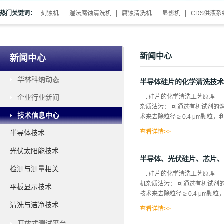
热门关键词：
刻蚀机
湿法腐蚀清洗机
腐蚀清洗机
显影机
CDS供液系
新闻中心
新闻中心
华林科纳动态
半导体硅片的化学清洗技术
企业行业新闻
一. 硅片的化学清洗工艺原理
杂质沾污： 可通过有机试剂的
技术信息中心
术来去除粒径 ≥ 0.4 μm颗粒，
查看详情>>
半导体技术
化学的方法才能清洗其沾污，
光伏太阳能技术
另一类是带正电的金属离子得到
半导体、光伏硅片、芯片、
下述办法进行清洗去除沾污。 
检测与测量相关
一. 硅片的化学清洗工艺原理
面。 b. 用无害的小直径强
机杂质沾污： 可通过有机试剂
平板显示技术
超声波清洗，以排除溶液中的金属
技术来去除粒径 ≥ 0.4 μm颗粒
实验室又推出兆声清洗工艺，近几年
清洗与洁净技术
查看详情>>
开放式测试平台