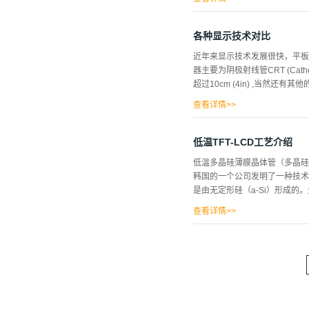
D管芯上，以作电流注入的引线
通过点胶，用环氧将LED管芯
各种显示技术对比
这道工序还将承担点荧光粉（白
近年来显示技术发展很快，平板
需要将LED焊接到PCB板上
器主要为阴极射线管CRT (Cat
的各种材料手工安装正...
超过10cm (4in) ,当然还
查看详情>>
项技术等。 平板显示器具有完
PDP ( Plasma display panel)、L
低温TFT-LCD工艺介绍
displays ) 以及投影显示技
低温多晶硅薄膜晶体管（多晶硅
技术最成熟、应用面最广、已经
韩国的一个公司发明了一种技术
术结合在一起,从而产生了LCD..
是由无定形硅（a-Si）形成的
查看详情>>
脑的信号转换成适合于显示器和
动和扫描功能的屏上。无定形硅晶
具有每平方英寸从60-90个像素
了外部驱动IC，就会有生产约
TFT-LCD来。为了进行比较
屏间几千个差带式自动接合，这可