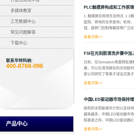
离子沾污：必须采用化学的方法
硅片表面。 b. 另一类是带
PLC触摸屏构成和工作原理
多媒体教室
这种沾污，一般可按下述办法进
1. 触摸屏应用场合及特点 
或吸附在硅片表面。 B. 用
工艺数据中心
医院、商场的业务查询；机场、
量去离水进行超声波清洗，以排除
钮、旋转门控制等都获得广泛应用
常见问题解答
查看详情>>
下载中心
摸屏是与PLC配套使用的设备
机械老化，接触不良，提高系统
FSI在光刻胶清洗步骤中加
参数，实现对系统的自动控制。
联系华林科纳:
日前，在Sematech表面预处理和清洗会
地位。 1.2 触摸屏基本工
400-8768-096
展，可以在清洗碳化的光刻胶时保持超
测触摸面上用户触摸点的位置，并
家公司研究了等离子浸没式离子注
查看详情>>
去除极少量掺杂的硅。清洗工艺
钟。 FSI的首席技术官（CTO
中国LED驱动器市场保持
入后光刻胶的最大清洗挑战。无定
政府的太阳能城市计划以及扶持
保去掉光刻胶，尤其是在边缘部分
越来越多，中国LED驱动器市场
陷衰退之际，中国LED驱动器IC市
产品中心
查看详情>>