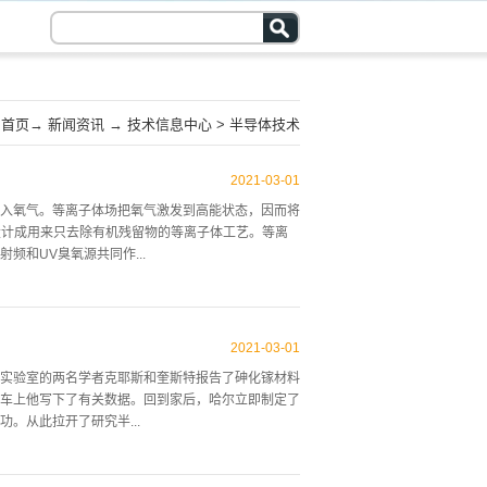
首页
→
新闻资讯
→
技术信息中心
>
半导体技术
2021
-
03
-
01
入氧气。等离子体场把氧气激发到高能状态，因而将
些设计成用来只去除有机残留物的等离子体工艺。等离
和UV臭氧源共同作...
对于金属离子的去除没有效果。在等离子体场中没有
电路的辐射损伤。采用将等离子体发生室从去除反应
2021
-
03
-
01
p，这是因为等离子体在晶的下游产生。MOS晶圆在去胶中
实验室的两名学者克耶斯和奎斯特报告了砷化镓材料
离子体不能去除移动离子的佥属污染．并且有一定程
车上他写下了有关数据。回到家后，哈尔立即制定了
工艺的主流。等离子体去除被用于硬化的光刻般层，
。从此拉开了研究半...
光刻胶层。两个有问题的地方是离子注人后光刻胶的
用十法工艺来去除或减少光刻胶，然后再加以湿法上