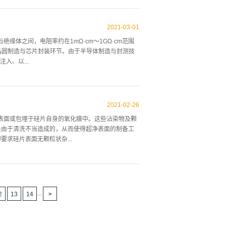
强闪光灯管，来刺激在红宝石色水晶里的铬原子，从而
的温度。 到目前为止，激光产业得到空前发展，制
2021
-
03
-
01
他激光器。涉及到医学治疗、工业切割、测量、探
导体与绝缘体之间，电阻率约在1mΩ·cm～1GΩ·cm范围
展及应用 半导体激光器的发展是从上世纪60年代开
圆制造与芯片封装环节。由于半导体制造与封测技
为二极管激光器，但此种激光器在实际应用中存在很
入、以...
温下连续工作而被淘汰，然后出现双异质结构激光器
备产业的快速发展。就半导体材料而言，主要应用领
最多的产业链环节，其中晶圆制造材料包括硅片、光刻
2021
-
02
-
26
芯片封装材料包括封装基板、引线框架、树脂、键合
表面或包埋于硅片自身的氧化膜中。这些沾染物及颗
分子行业多达上百个。硅片硅片的生产过程非常复
是由于清洗不当造成的，从而使得超净表面的制备工
而言，硅片要经过硅石的三步提纯制备出纯度为
要求硅片表面无颗粒状杂...
，最后被切割、抛光、清洗并通过质检环节后，...
于0.1mm的粒子应少于每平方厘米0.1个），无自
除表面有机与无机沾染物，而又不侵蚀和破坏硅片表面
明的RCA标准清洗方法[1]。自90年代初期，人们开
...
2
13
14
radarajan[3]提出了采用四甲基氢氧化氨
和SriniRaghavan[4，5]提出了利用兆声波激发臭氧
混合溶液在高温、高压下的清洗等等。1995年山东大学光电材