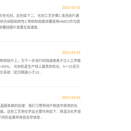
础，且外观亦与前者类似，因此，半导体激光器常被
要介绍。二、半导体激光器原理半导体激光器是以一
2021
-
03
-
01
激励方式，在半导体物质的能带（导带与价带）之
和负性光刻，区别如下二、光刻工艺步骤1.清洗硅片通
子数反转，当处于粒子数反转状态的大量电子与空穴
光刻胶粘附性2.预烘和底膜涂覆使用HMDS作为底
光泵式和高能电子束激励式。电注入式半导体激光
涂覆硅圆片放置在高速旋...
料制成的半导体面结型二极管，沿正向偏压注入电流
初期的半导体激光器是同质结型激光器，它是存一种
覆在圆片表面。4.前烘促进胶膜内溶剂充分挥发，使
高。5.对准为了成功在硅片上形成图形，必须把硅片
2021
-
03
-
01
形的能力。6. 曝光7.后烘光刻胶分子发生热运动，
制到硅片上，为下一步进行刻蚀或者离子注入工序做
射光干涉现象），提供分辨率8.显影通过显影、漂
60%。 光刻机是生产线上最贵的机台，5～15百万
100-130℃，时间2分钟。蒸发光刻胶中所有有机
位系统（定位精度小于10...
稳定、光刻胶流动填充针孔10.图形检测通过
寸、表面不规...
 要机台包括两部分：轨道机（Tracker），用于
率；光刻胶具有高的光学敏感性；准确地对准；大尺寸硅
2021
-
03
-
01
干、涂底、旋涂光刻胶、软烘、对准曝光、后烘、显
和晶圆表面的处理：我们习惯将硅片制造中使用的化
g） 方法：湿法清洗＋去离子水冲洗＋脱水烘焙（热板150
度。这些工艺用化学品主要作用如下：用湿法化学溶
工艺残余、可动离子）；b、除去水蒸气，是基底表面由
的金属导体层及导体层...
、涂底（Prim...