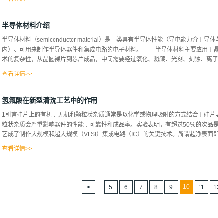
1960年7月7日，梅曼研制成功世界上第一台激光器，梅曼的方案是，利用一个高
产生一条相当集中的纤细红色光柱，当它射向某一点时，可使其达到比太阳表面还高
半导体材料介绍
造出了各种各样的激光产品，其中包括固体激光器、气体激光器、液体激光器以及其
半导体材料（semiconductor material）是一类具有半导体性能（导电能力介于
测、激光武器、条形码识别等多个领域，具有非常诱人的前景。 二、半导体激光器发
内）、可用来制作半导体器件和集成电路的电子材料。 半导体材料主要应用于晶
始的。当时的半导体激光器主要是同质结激光器，外形类似于晶体二极管，故常被称
术的复杂性，从晶圆裸片到芯片成品，中间需要经过氧化、溅镀、光刻、刻蚀、离子注
多限制。第二阶段是异质结构激光器，首先是单异质结构激光器，但它因无法实现室
解决了这个问题。1978年出现了世界上第一个半导体量子阱激光器...
查看详情>>
及封装等上百道特殊的工艺步骤，半导体技术的不断进步也带动了上游专用材料与设
域集中在晶圆制造与芯片封装环节(如图)： 半导体材料是半导体产业链中细分领域
氢氟酸在新型清洗工艺中的作用
胶、光刻胶配套试剂、湿电子化学品、电子气体、 CMP 抛光材料、以及靶材等，
1引言硅片上的有机﹑无机和颗粒状杂质通常是以化学或物理吸附的方式结合于硅片
丝、锡球、以及电镀液等，同时类似湿电子化学品中又包含了酸、碱等各类试剂，细
粒状杂质会严重影响器件的性能﹑可靠性和成品率。实验表明，有超过50％的次品
杂，从硅石到硅片需要经过提纯、熔铸、拉棒、切割、抛光、清洗等多道工序。一般
艺成了制作大规模和超大规模（VLSI）集成电路（IC）的关键技术。所谓超净表面即
99.9999999%的半导体级硅，再通过熔铸、拉棒等工艺流程生产成适当直径的硅锭
查看详情>>
质和有机、金属沾染物（保守地说，表面的金属杂质应少于每平方厘米1010个原子；大
身氧化物，完全氢终端﹑表面的微观粗糙度要小[1，2]。因此清洗时必须有效地去
或导致表面粗糙化。目前世界各国在半导体器件生产中普遍采用的是Kern于1970年发
...
10
5
6
7
8
9
11
1
始致力于新型清洗工艺和清洗剂的研究以取代RCA清洗技术。1996年W.A.Cady和M.Va
[N(CH3)4OH)]与羧酸盐缓冲剂配置的碱性水溶液喷雾清洗法；1997年JoongS.Jeon
水对硅片进行清洗；1998年GeoffreyL.Bakker[6]等人提出了用水和水/CO2