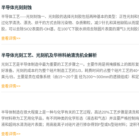
导体激光器的序幕。像晶体二极管一样，半导体激光器也以材料的Ｐ—ｎ结特性为基
称为二极管激光器或激光二极管。本文对半导体激光器的原理，发展以及应用等作简
半导体光刻刻蚀
定的半导体材料做工作物质而产生受激发射作用的器件。其工作原理是，通过一定的
半导体工艺-----光刻刻蚀一、光刻胶的选择光刻胶包括两种基本的类型：正性光刻
间，或者半导体物质的能带与杂质（受主或施主）能级之间，实现非平衡载流子的粒
过化学清洗、漂洗、烘干的方式去除污染物、杂质颗粒，减少针孔和其他缺陷从而提供
复合时，便产生受激发射作用。半导体激光器的激励方式主要有三种，即电注入式，
胶，可以去除SiO2表面的-OH基，在100℃下脱水烘焙去除圆片表面的潮气3.光刻胶
器，一般是由ＧａＡｓ（砷化镓），ｌｎＡｓ（砷化铟），ＩｎＳｂ（锑化铟）等材
进行激励，在结平面区域产生受激发射。三、半导体激光器的发展２Ｏ世纪６Ｏ年代
查看详情>>
材料上制作的ＰＮ结二极管在正向...
转的真空卡盘上，将液态光刻胶滴在圆片中心，光刻胶以离心力向外扩展从而均匀涂
得胶膜干燥，增加与其SiO2的粘附性以及耐磨性。烘焙时间不宜过长，温度不宜过
半导体光刻工艺、光刻机及华林科纳清洗机全解析
上的正确图形与掩膜版上的图形对准，套准精度是测量对准系统把版图套刻到硅片上图
光刻工艺是半导体制造中最为重要的工艺步骤之一。主要作用是将掩膜板上的图形复
过曝光和欠曝光的光刻胶分子发生重分布，通过后烘可以平衡驻波效应（入射光与反
好准备。光刻的成本约为整个硅片制造工艺的1/3，耗费时间约占整个硅片工艺的40～
洗、干燥达到显影液溶解掉光刻胶中软化的部分的目的9.坚膜温度通常要高于前烘温度
美元/台。主要是贵在成像系统（由15～20个直 径为200～300mm的透镜组成）和定
溶剂、提高刻蚀和注入的抵抗力、提高光刻胶和表面的粘附性、聚合和使得光刻胶更加
SEM、OM检测，若出现问题如;未对准、掩膜旋转、晶圆旋转、X/Y方向错位、临界尺
查看详情>>
nm）。其折旧速度非常快，大约3～9万人民币/天，所以也称之为印钞机。光刻部分的主
涂胶显影；扫描曝光机（Scanning ) 光刻工艺的要求：光刻工具具有高的分辨
片的制造；低的缺陷密度。 光刻工艺过程 一般的光刻工艺要经历硅片表面清洗烘
半导体制造在很大程度上是一种与化学有关的工艺过程，高达20%工艺步骤是清洗
影、硬烘、刻蚀、检测等工序。 1、硅片清洗烘干（Cleaning and Pre-Bakin
学材料称为工艺用化学品，有不同种类的化学形态（液态和气态）并且要严格控制纯
～2500C,1～2分钟，氮气保护） 目的：a、除去表面的污染物（颗粒、有机物、
液和超纯水清洗硅片表面；用高能离子对硅片进行掺杂得到P型或N型硅材料；淀积不同
亲水性变为憎水性，增强表面的黏附性（对光刻胶或者是HMDS-〉六甲基二硅胺烷）。 2
查看详情>>