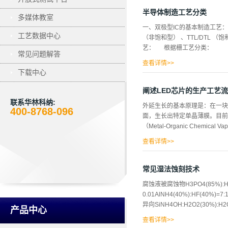
的贝尔实验室(Bell Lab)
时代正式开始。从此开始各式I
半导体制造工艺分类
多媒体教室
展MSI、LSI、VLSI、U
一、双极型IC的基本制造工艺
域中来，为我们的生活带来飞速
工艺数据中心
（非饱和型） 、TTL/DTL 
况的重要指针，电子技术也成为
艺： 根据栅工艺分类： .
光电半导体等三种。 集成电路(
常见问题解答
查看详情>>
下载中心
A 铝栅工艺 B 硅栅工艺
阐述LED芯片的生产工艺
联系华林科纳:
外延生长的基本原理是：在一块加
400-8768-096
面，生长出特定单晶薄膜。目前
（Metal-Organic Chemica
查看详情>>
的一项制备化合物半导体单品薄
体，是一种自动化程度高、价格
常见湿法蚀刻技术
色、绿色或紫外发光二极管芯片
腐蚀液被腐蚀物H3PO4(85%):HN
镀透明电极层→透明电极图形光
0.01AlNH4(40%):HF(40%)=7
→N极图形光刻→预清洗→镀膜
异向SiNH4OH:H2O2(30%):H2O=
产品中心
查看详情>>