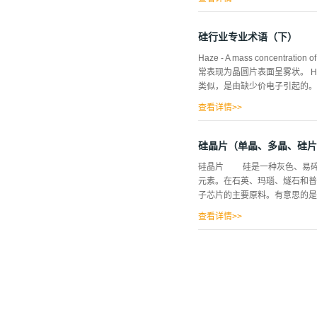
s that occurs during the 
that has very little or 
硅行业专业术语（下）
particles or material that are f
Haze - A mass concentration
常表现为晶圆片表面呈雾状。 Hole - Simil
类似，是由缺少价电子引起的。 Ingot - A
查看详情>>
polycrystalline or singl
Light-Scattering Event - A
硅晶片（单晶、多晶、硅片
- The main direction of s...
硅晶片 硅是一种灰色、易碎、
元素。在石英、玛瑙、燧石和普
子芯片的主要原料。有意思的是
查看详情>>
杂剂来精确控制它的电阻率。
成的固体，这种模式贯穿整个材
体，才能加工成半导体应用中
质量和终端用户要求。超过 75%
将这些块状物连同少量的特殊III