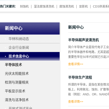
热门关键词：
刻蚀机
湿法腐蚀清洗机
腐蚀清洗机
显影机
CDS供液系
新闻中心
新闻中心
华林科纳动态
半导体超声波清洗机
企业行业新闻
简介半导体产业是现代电子工业
的半导体器件和电路，尤其是超
技术信息中心
重要性早在50年代初就已引起
查看详情>>
半导体技术
和成品率。随着微电子技术的飞
光伏太阳能技术
器基础上发展起来一种多通道电
半导体生产流程
用于各种类型的像增强器、夜视
检测与测量相关
所谓的半导体，是指在某些情况
种多阵列的电子倍增器,是微光
板上，利用氧化、蚀刻、扩散等
平板显示技术
MCP的工艺制造过程中,不可
能（例如：AND、OR、NAND
点、暗斑等,导致MCP的良品
清洗与洁净技术
要。 清洗方式普通的清洗方法
查看详情>>
开放式测试平台