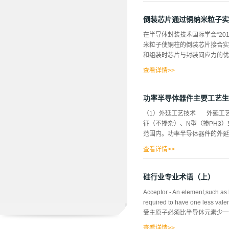
倒装芯片通过铜纳米粒子实
在半导体封装技术国际学会“2015 El
米粒子使铜柱的倒装芯片接合实
和组装时芯片与封装间应力的优
查看详情>>
铜构成的块。另外，对电流导
下，向接合部供给铜纳米粒子后
功率半导体器件主要工艺生
门槛较高。存在如对接合部的平
（1）外延工艺技术 外延工艺是根
便可轻松实现仅由铜构成的体
征（不掺杂）、N型（掺PH3
测阶段，只报告了接合方法和接
范围内。功率半导体器件的外延生产
查看详情>>
制在5%以内。（2）光刻工艺
工艺是将掩膜（光刻板）图形转
硅行业专业术语（上）
形的最小尺寸。分辨率越高,就
Acceptor - An element,such as 
硅片，0.5um技术。 （3
required to have one l
是准确地复制掩膜图形，以保证
受主原子必须比半导体元素少一价电子。 Alig
查看详情>>