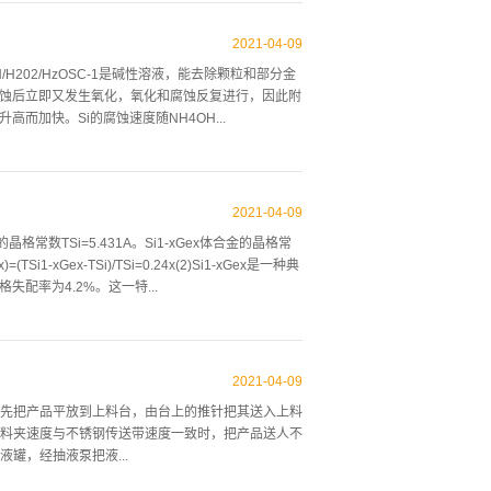
２）可实现高效磨削。由公式（１）可知，通过同时
达到较高的材料去除率，适用于大余量磨削。（３）
2021
-
04
-
09
避免硅片出现中凸和塌边现象。由ｒ上述优点，现在
/H202/HzOSC-1是碱性溶液，能去除颗粒和部分金
基于硅片白旋转磨削原理的超精密磨削技术。２硅片
，腐蚀后立即又发生氧化，氧化和腐蚀反复进行，因此附
粒度４６＃～５００＃的金刚石砂轮，轴向进给速度
而加快。Si的腐蚀速度随NH4OH...
目的是迅速去除硅片背面绝大部分的多余材料（加工
０００＃的金刚石砂轮，轴向进给速度为０．５～１
一般工艺温度为60〜75°C。SC-1溶液浓度一般
通常，在SC-1的基础上增加兆声系统，由于兆声
2021
-
04
-
09
2)：HCI/H202/H20由于硅表面的氧化和腐蚀作
格常数TSi=5.431A。Si1-xGex体合金的晶格常
。SC-2用于去除硅片表面的钠、铁、镁等金属沾
TSi1-xGex-TSi)/TSi=0.24x(2)Si1-xGex是一种典
HC1溶液可以去除硅片表面的自然氧化膜，同时去除表面
失配率为4.2%。这一特...
如图1所示，硅抛光片全自动湿法清洗设备采用全封
“临界厚度”以及控制和充分利用由于应力引起能带变化而
锗单晶衬底上,均未能生长出高质量的Si1-xGex
2021
-
04
-
09
由于近年来外延工艺技术的发展,80年代中期人们开始
先把产品平放到上料台，由台上的推针把其送入上料
格的Si1-xGex外延片[8]。应用低温高真空化学
料夹速度与不锈钢传送带速度一致时，把产品送人不
洁的生长表面,防止引入不希望的缺陷,实现二维共度生
罐，经抽液泵把液...
..