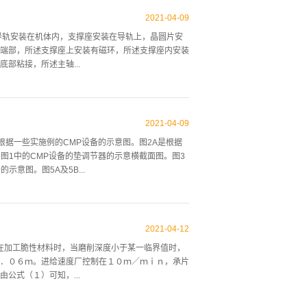
宝石晶棒加工制作工艺流程: 蓝宝石晶片加工制作工艺流
观点，如有侵权请联系本网站删除。
2021
-
04
-
09
导轨安装在机体内，支撑座安装在导轨上，晶圆片安
端部，所述支撑座上安装有磁环，所述支撑座内安装
部粘接，所述主轴...
有支撑杆，支撑杆的外部滑动套装有滑动套，滑动套
连接有支撑块，支撑块的端部固定连接有定位环。定
2021
-
04
-
09
滑动连接。第一磁圈的外圈处固定连接有磁棒，所述
是绘示根据一些实施例的CMP设备的示意图。图2A是根据
相同磁极，所述磁杆、第一磁圈、磁棒、第二磁圈与
图1中的CMP设备的垫调节器的示意横截面图。图3
胶圈，所述粘接环上开设有若干个通孔，所述粘接环
意图。图5A及5B...
合使用，使得晶圆在切割过程中，底部受到重力与磁
直接被胶板包裹，同时通过胶板将晶圆固定在支撑座
些实施例的操作CMP设备的方法的示意流程图。图1
压板102、晶片载体104及垫调节器110。抛光垫
2021
-
04
-
12
在一些实施例中，压板102可由基座101支撑且可使抛光
。在加工脆性材料时，当磨削深度小于某一临界值时，
07。轴件106经配置以围绕第二轴线113旋转。平板
．０６ｍ。进给速度厂控制在１０ｍ／ｍｉｎ，承片
置以向上或向下移动晶片108，使得晶片108可与抛光
公式（１）可知，...