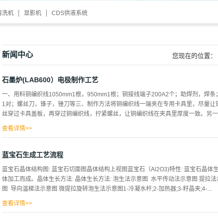
清洗机
显影机
CDS供液系统
新闻中心
您现在的位置：
石墨炉(LAB600）电极制作工艺
一、用料铜编织线1050mm1根，950mm1根；铜接线端子200A2个；助焊剂，
1对；螺丝刀，锥子，锉刀等三、制作方法将铜编织线一端夹在专用卡具里，尽量让
丝穿过卡具盖板，再穿过铜编织线，拧紧螺丝，让铜编织线在夹具里厚度一致。另一端
查看详情>>
住，然后用专用钳子将接线端子夹紧，将铜编织线固定在铜端子里后用手锤将铜端子
加热，当焊锡条溶化后，再加热20-30分钟，表面起氧化反应即可。用一铁片将表
蓝宝石生成工艺流程
剂中2-3秒，取出后垂直放入锡锅内，放入深度与专用夹具平行即可。另一端与接线
蓝宝石晶体结构图: 蓝宝石切面图晶体结构上视图蓝宝石（Al2O3)特性: 蓝宝石晶
极头制作待铜编织线冷却后，将多余的焊锡及铜线去掉，将专用夹具去掉后将这部分进
体加工而成。晶体生长方法: 晶体生长方法: 泡生法示意图 水平传动法示意图 提拉法
好的电极套上18的腊管，用绝缘胶布将两端的腊管头部与端子根部包住，另一端与
图 导向温梯法示意图 微提拉旋转泡生法示意图1-冷凝水杆;2-加热器;3-籽晶夹;4-...
于网络，不代表本公司观点，如有侵权请联系本网站删除。
查看详情>>