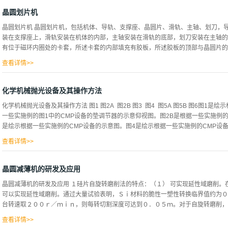
热交换器顶部；5-坩锅;6-晶体;7-固/液界面;8-熔体;9-支撑杆;10-热屏蔽系统蓝
程: 蓝宝石晶棒加工制作工艺流程图片: 免责声明：文章来源于网络，不代表本公司
晶圆划片机
晶圆划片机 晶圆划片机，包括机体、导轨、支撑座、晶圆片、滑轨、主轴、划刀，
装在支撑座上，滑轨安装在机体的内部，主轴安装在滑轨的底部，划刀安装在主轴的
有位于磁环内圈处的卡套，所述卡套的内部填充有胶板，所述胶板的顶部与晶圆片的底
查看详情>>
的外圈处固定连接有磁杆，所述磁杆的端部固定连接有第一磁圈。支撑座的顶部安装
的外侧螺纹连接有螺栓，螺栓的端部贯穿并延伸至滑动套的内部，滑动套的侧面固定
化学机械抛光设备及其操作方法
位环的内部填充有粘接环，定位环的直径大于晶圆片的直径，粘接环与晶圆片为轴向
化学机械抛光设备及其操作方法 图1 图2A 图2B 图3 图4 图5A 图5B 图6图1
磁棒的端部固定连接有第二磁圈，所述磁杆、第一磁圈、磁棒、第二磁圈的磁极均为
一些实施例的图1中的CMP设备的垫调节器的示意仰视图。图2B是根据一些实施例的
磁环为同极相斥状态。胶板的材质为工业级橡皮泥材质，所述粘接环的材质为粘性橡
是绘示根据一些实施例的CMP设备的示意图。图4是绘示根据一些实施例的CMP设备的示
上通孔的形状与晶圆片的形状相适配。1、该晶圆划片机，通过卡套与胶板之间的配
力相斥的力度直接陷进胶板的内部，通过胶板的柔性设计，使得晶圆在切割时，底部
查看详情>>
上，无需另外采用固...
是根据一些实施例的图4中的CMP设备的垫调节器的示意仰视图。图6是绘示根据一
是绘示根据一些实施例的CMP设备100的示意图。如图1中所展示，CMP设备100包含
晶圆减薄机的研发及应用
105安置于压板102上且包含面向晶片载体104及垫调节器110的抛光表面105A。
晶圆减薄机的研发及应用 １硅片自旋转磨削法的特点：（１） 可实现延性域磨削
垫105围绕第一轴线103旋转。晶片载体104包含轴件106及耦合到轴件106的平板1
可以实现延性域磨削。通过大量试验表明，Ｓｉ材料的脆性一塑性转换临界值约为０
107经配置以固持工件108，例如半导体晶片。在一些实施例中，晶片载体104经配
台转速取２００ｒ／ｍｉｎ，则每转切割深度可达到０．０５ｍ。对于自旋转磨削，由
表面105A接合。在一些实施例中，平板107可通过...
查看详情>>