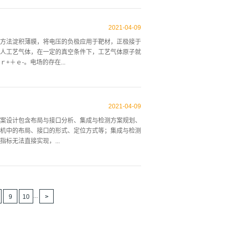
不但加快了药水浓度的补充，也把工作液中产生的气
２.１工艺檀有液位传感器，在槽内有几段工位具备
2021
-
04
-
09
产品进入第一个工艺槽时，该处的记数器开始工作，
方法淀积薄膜，将电压的负极应用于靶材，正极接于
警（由电脑上读取）。跟踪系统的存在减少了废品
人工艺气体，在一定的真空条件下，工艺气体原子就
配一个储液槽，除装药水外，还保证工艺槽内药水液
＋ｅ-。电场的存在...
，这样的工作液面能生产产品吗，要让储液罐为工艺
感器，会报警，此时必须添加溶液至规定刻度；若液
原子发生碰撞，电子的动能使得受到碰撞的氩原子发
形成等离子区。等离子区中大量带正电的氩离子飞向
2021
-
04
-
09
基片上。图１显示了本设备的溅射成膜原理。 如果
案设计包含布局与接口分析、集成与检测方案规划、
动，就可以延长电子的移动路径，产生更高等级的分
机中的布局、接口的形式、定位方式等；集成与检测
的靶材再沉积的数量，避免弧光放电现象。如果阴极
标无法直接实现，...
就会熄火，所以绝缘靶材或电介质靶材不能使用直流
点燃等离子区。在射频溅射的情况下，靶材交替地被
用的工具/检具，如需要设计专用工装辅助集成或检
上的集成步骤。步进扫描光刻机集成工艺方案非常复
焦调平分系统安装在主基板下方，物镜安装在主基板
...
9
10
实时调平调焦，因此，要求调焦调平焦面与像面的垂
焦深范围非常小，是微米级别的。由此，调焦调平集
基准集成，集成阶段如何去确定这两个光学面的位