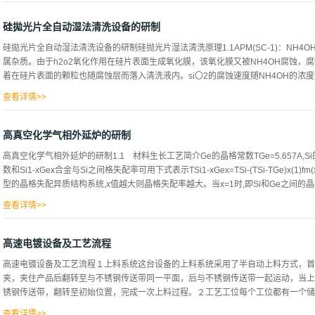
对给定的轴向进给速度，如果工作台的转速足够高，就可以实现极微小磨削深度。（
提高硅片转速和砂轮轴向进给速度，可以在保持与普通磨削同样的磨削深度情况下，
硅拋光片全自动湿法清洗设备的研制
砂轮与硅片的接触长度、接触面积、切入角不变，磨削力恒定，加工状态稳定，可以
硅拋光片全自动湿法清洗设备的研制硅抛光片湿法清洗原理1.1APM(SC-1)：NH4OH
直径２００ｍｍ以上的大尺寸硅片背面磨削（ｂａｃｋｇｒｉｎｄｉｎｇ）大都采用
属杂质。由于h2o2氧化作用在硅片表面生成氧化膜，该氧化膜又被NH4OH腐蚀
背面磨削的工艺过程：硅片背面磨削一般分为两步：粗磨和精磨。在粗磨阶段，采用
着在硅片表面的颗粒也随腐蚀层而落入清洗液内。si〇2的腐蚀速度随NH4OH的浓度升高
为１００～５００ｍｍ／ｍｉｎ，磨削深度较大，般为０．５～ｌ１ＴＩＩ＇ｆｌ。
余量的９０％）。精磨时，加工余量几微米直至十几微米，采用粒度２０００＃～４
查看详情>>
０ｍｍ...
的浓度升高而快。当清洗洗液温度升高，颗粒去除率也提高，在一定温度下可达最大值，
控制在稀浓度范围内，这样不但可以有效去除颗粒，而且可以防止表面微粗糙度增加。
高真空化学气相外延炉的研制
微水流的加速度作用，可以增加颗粒去除效果，能够去除小于0.2um颗粒。1.2HPM(SC-
高真空化学气相外延炉的研制1.1 材料生长工艺简介Ge的晶格常数TGe=5.657A,Si的晶
用，硅片表面的金属杂质，将随腐蚀层而进入清洗液中，并随去离子水的冲洗而被排除
数和Si1-xGex合金与Si之间格失配率可用下式表示TSi1-xGex=TSi-(TSi-TGe)x(1)fm(x)=(
污。在室温下能去除铁和锌。一般工艺温度为65~85。。。1.3HF/HCI稀的HF/
型的晶格失配异质结构系统,x值越大则晶格失配率越大。当x=1时,即Si和Ge之间的晶格
的金属沾污。一般工艺温度为室温。设备的组成及配置2.1设备的组成设备结构外形
闭、模块化结构设计。整机按功...
查看详情>>
点使Si1-xGex/Si结构的生长有别于晶格匹配材料异质结构的情况,其中必需考虑
出现的新的电学与光学特性。由于工艺方面的原因,70年代以前,无论在硅单晶衬底上或在
高速电镀设备及工艺流程
异质结外延层,多半会发生三维岛状生长并出现大量的穿透位错,堆垛层错和裂文[6]。
高速电镀设备及工艺流程１上料系统这台设备的上料系统采用了半自动上料方式，首
应用低温高真空化学气相外延技术生长硅外延片[7]。90年代中期用同样的方法已研制出合
夹，夹住产品后翻转至与不锈钢传送带同一平面，后与不锈钢传送带一起运动，当上
气相外延技术来生长锗硅薄层,解决了高温生长外延材料的许多缺点,保证原子级的清
锈钢传送带，翻转至初始位置，完成一次上料过程。２工艺工位每个工位都有一个储液
长,防止应变弛豫和三维岛状生长以提高晶格完整性,实现原位掺杂,防止界面互扩散以获.
查看详情>>