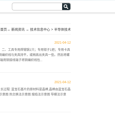
首页
→
新闻资讯
→
技术信息中心
>
半导体技术
2021
-
04
-
12
焊条；二、工具专用焊锡锅1只；专用钳子1把；专用卡具
铜编织线与夹具持平，或稍高出夹具一些。然后将螺
用铜接线端子将铜编织线包...
砸平即可。四、焊锡加温将焊锡条放入焊锡锅，通电
面的氧化层刮掉，这时将铜编织线两端分别浸泡在助焊
2021
-
04
-
12
端子全部进入锡锅中为止，放置2-4秒后即可。五、电
体生长过程: 蓝宝石基片的原材料是晶棒,晶棒由蓝宝石晶
行加工处理，如图所示：料厚=4mm 六、 将制作
示意图 热交换法示意图 熔焰法示意图 导模法示意
加工部位的根部包住，即完成。免责声明：文章来源