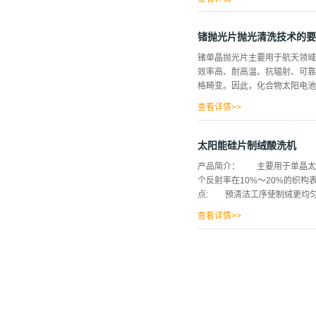
员，将这些硅片分类放置、集中
准确记录硅片批号、生产厂家、
锗抛光片抛光清洗技术的要
在盒架上，等待制绒。 2.开
锗单晶抛光片主要用于航天领域
备...
效率高、耐高温、抗辐射、可靠
格畸变。因此，化合物太阳电池
查看详情>>
工艺技术 通过采用不同的化
比较适用于超薄锗片抛光的化学
太阳能硅片制绒酸洗机
考。 2．锗单晶片的抛光工
产品简介： 主要用于单晶太
超薄锗单晶抛光片的抛光工艺。
个反射率在10%～20%的织构
的去除技术研究，建立了超薄锗
点: 预清洁工序使制绒更均匀
查看详情>>
强大的数据库支持异常追踪 
纳的太阳能制绒酸洗机主要特点
包德国进口磁白聚丙稀pp板，美
有机气体与其他气体混合发生反应。