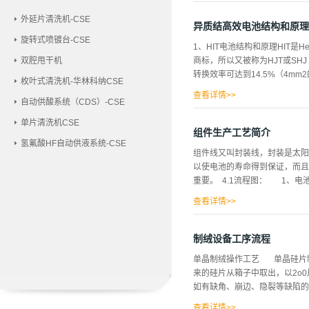
对硅片的损伤，并有效降低排放
外延片清洗机-CSE
异质结高效电池结构和原理
旋转式喷镀台-CSE
1、HIT电池结构和原理HIT是Hete
双腔甩干机
商标，所以又被称为HJT或SHJ（Si
转换效率可达到14.5%（4mm
枚叶式清洗机-华林科纳CSE
查看详情>>
自动供酸系统（CDS）-CSE
15年已达到25.6%。2015
单片清洗机CSE
池的基本构造，其特征是以光照射侧的
组件生产工艺简介
氢氟酸HF自动供液系统-CSE
的顶层形成透明的电极和集电极
组件线又叫封装线，封装是太阳
曲，阻挡了电子向正面的移动，
以使电池的寿命得到保证，而且
于能带弯曲阻挡了空穴向背面的
重要。 4.1流程图： 1、电
传输层，使得光生载流子只能在
查看详情>>
设（玻璃清洗、材料切割、玻璃
框、擦洗余胶）——8、焊接接线
制绒设备工序流程
证： 1、 高转换效率、高质
单晶制绒操作工艺 单晶硅片
金属底电极； （4）减反射膜
来的硅片从箱子中取出，以2o
如有缺角、崩边、隐裂等缺陷的
查看详情>>