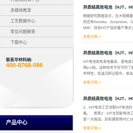
艺中保证沾污不再增加却是非常
种清洗方法同等对待。1硅片清
异质结高效电池（HJT、H
多媒体教室
而使氧化膜和与之相关的沾污难
根据研究数据显示，在大规模量
污。1.1清除有机表面膜、粒子和
工艺数据中心
的还有Keneka、Sunprem
1∶1∶5第2步：HCl+H2O2
MW） 目前HIT产品的量产难点
80℃。H2O2在高pH值时为强
常见问题解答
HCl靠溶解和络合作用形成可溶
查看详情>>
下载中心
片质量有更高的要求，需要谨慎
衡硅片清洗洁净程度和相关化学品
异质结高效电池（HJT、H
间以及环境要求比较严苛，需要注
联系华林科纳:
HIT电池具有发电量高、度电成
否则良率和设备状况都会受到影
400-8768-096
得p-n结。这种技术不仅节约
池制备过程中，浆料粘度大导致
件特性；低温沉积过程中，单品硅
玻双面发电的组件结构进...
查看详情>>
）；同时低温过程消除了硅衬底
在一天的中午时分，HIT电池的
异质结高效电池（HJT、H
值。（2）双面电池HIT是非
2、HIT电池工艺流程HIT
上，最高可达96%，背面发电
备。 图表2：HIT太阳能电
面钝化，大大降低了表面、界面
是一大挑战，目前通常用PECV
19.5%。（4）高稳定性HIT电
产品中心
应，从而不会出现类似非晶硅太阳
查看详情>>