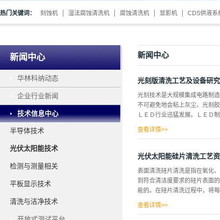
热门关键词：
刻蚀机
湿法腐蚀清洗机
腐蚀清洗机
显影机
CDS供液系
新闻中心
新闻中心
华林科纳动态
光刻版清洗工艺及设备研究
企业行业新闻
光刻技术是大规模集成电路制造
不可避免地会粘上灰尘、光刻胶
技术信息中心
ＬＥＤ行业迅猛发展。ＬＥＤ制
查看详情>>
半导体技术
节省成本，主要采用接触式曝光
光伏太阳能技术
缘胶层过厚，在接触式曝光过程
光伏太阳能硅片清洗工艺资
条更细，精度要求更高，所以光
检测与测量相关
表面清洗硅片清洗是指在氧化、
刻版而言却并非如此，其原因是
到符合清洁度要求的硅片表面的
平板显示技术
一个芯片［２一］。由于零成像
能的。在硅片清洗过程中，将每
洗，而清洗的效果与清洗工艺以
清洗与洁净技术
的去除对于光刻胶及其他有机污
查看详情>>
时可以超声提高浸泡...
开放式测试平台