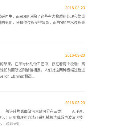
运用使这一工作变得轻而易举。近年来，随着电子技
演变，技术更加先进，效果更加显著，同样，它的价
2016
-
03
-
23
由以下组件构成： 1、清洗槽：盛放待洗工件，不
再生，而EDI则消除了这些有害物质的处理和繁重
机械能，压电陶瓷换能器，频率、功率视具体机
变化，使操作过程变得复杂，而EDI的产水过程是
护线路。 换能器将高频电能转换成机械能之后，会产
体积，它采用积木式结构，可依据场地的高度和灵活
备的工艺流程 1、采用离子交换方式，其流程如
2016
-
03
-
23
脂过滤床→阴树脂过滤床→阴阳树脂混床→微孔过滤
的结果。在半导体刻蚀工艺中，存在着两个极端：离
蚀如前面所述则恰恰相反。人们对这两种极端过程进
Etching)和高...
应离子刻蚀通过活性离子对衬底的物理轰击和化学反应
的优点。目前，RIE已成为VLSI工艺中用最广泛的
2016
-
03
-
23
的刻蚀技术，即在被刻蚀的区域内，各个方向上的刻
，一般讲硅片表面沾污大致可分在三类： A. 有机
的薄膜材料。通常，氮化硅、多晶硅、金属以及合金
粒沾污：运用物理的方法可采机械擦洗或超声波清洗技
术。通过刻蚀，或者是形成了图形线条，如多晶硅
污：必须采用...