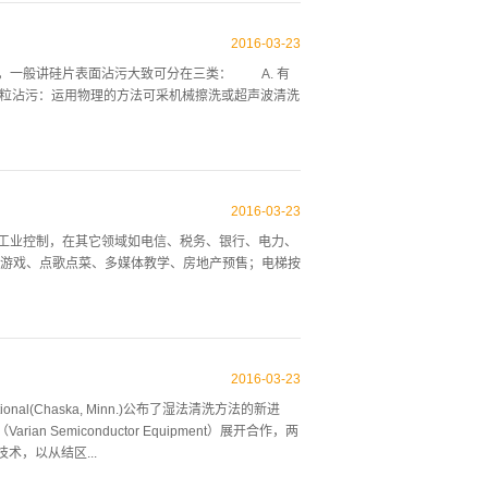
污离子或原子通过吸附分散附着在硅片表面。 b.
光片的化学清洗目的就在于要去除这种沾污，一般可按
2016
-
03
-
23
离子、氧化成金属，溶解在清洗液中或吸附在硅片表
，一般讲硅片表面沾污大致可分在三类： A. 有
，使之溶解于清洗液中。 c. 用大量去离水进行
颗粒沾污：运用物理的方法可采机械擦洗或超声波清洗
CA化学清洗工艺得到了广泛应用，1978年RCA
 a. 一类是沾污离子或原子通过吸附分散附着在
硅片表面。 硅抛光片的化学清洗目的就在于要去除
2016
-
03
-
23
着到硅表面的金属离子、氧化成金属，溶解在清洗液中
在工业控制，在其它领域如电信、税务、银行、电力、
面的金属离子，使之溶解于清洗液中。 C. 用大
游戏、点歌点菜、多媒体教学、房地产预售；电梯按
用触摸屏上的图符替代机械按钮，可以避免触点抖动，
画等形式描绘和监控多种被控设备的工作状态和运行
2016
-
03
-
23
有变化场合，触摸屏与PLC组合控制形式已占主导
tional(Chaska, Minn.)公布了湿法清洗方法的新进
成，其中触摸检测装置安装在显示屏幕前面，用于检
emiconductor Equipment）展开合作，两
术，以从结区...