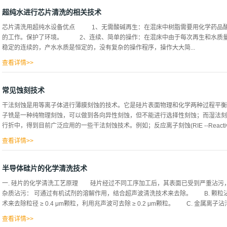
往清洗死角、盲孔和难以触及的藏污纳垢之处一直使人们备感头痛，新技术的开发和
术的日新月异，超声波清洗机也同我们日常生活离不开的收音机一样，经过了几代的
超纯水进行芯片清洗的相关技术
格也越来越多的被社会所接受，在各行各业中逐渐被广泛运用。超声波清洗设备主要
芯片清洗用超纯水设备优点 1、无需酸碱再生：在混床中树脂需要用化学药品酸碱
锈钢制成，可安装加热及控温装置。 2、换能器（超声波发生器）：将电能转换成
的工作。保护了环境。 2、连续、简单的操作：在混床中由于每次再生和水质量的
型。 3、电源：为换能器提供所需电能，逆变电源，进口IGBT元件，安装过流保
稳定的连续的，产水水质是恒定的，没有复杂的操作程序，操作大大简...
生振幅极小的高频震动并传播到清洗槽内的溶液...
查看详情>>
便化。 3、降低了安装的要求：EDI系统与相当处理水量的混床相比，有较不的
的构造。模块化的设计，使EDI在生产工作时能方便维护。 芯片清洗用超纯水设
常见蚀刻技术
下：原水→原水加压泵→多介质过滤器→活性炭过滤器→软水器→精密过滤器→阳树
干法刻蚀是用等离子体进行薄膜刻蚀的技术。它是硅片表面物理和化学两种过程平衡
器→用水点。 &...
子铣是一种纯物理刻蚀，可以做到各向异性刻蚀，但不能进行选择性刻蚀；而湿法刻
行折中，得到目前广泛应用的一些干法刻蚀技术。例如；反应离子刻蚀(RIE --Reactive Ion 
查看详情>>
密度等离子体刻蚀(HDP)。这些工艺都具有各向异性刻蚀和选择性刻蚀的特点。反
双重作用刻蚀。具有溅射刻蚀和等离子刻蚀两者的优点，同时兼有各向异性和选择性好
半导体硅片的化学清洗技术
主流刻蚀技术。 干法刻蚀借助等离子体中，产生的粒子轰击刻蚀区，是各向异性
一. 硅片的化学清洗工艺原理 硅片经过不同工序加工后，其表面已受到严重沾污
蚀速度不相同。湿法刻蚀是各向同性的刻蚀方法，利用化学反应过程去除待刻蚀区域
杂质沾污： 可通过有机试剂的溶解作用，结合超声波清洗技术来去除。 B. 颗
材料采用干法刻蚀技术，二氧化硅采用湿法刻蚀技术，有时金属铝也采用湿法刻蚀技
术来去除粒径 ≥ 0.4 μm颗粒，利用兆声波可去除 ≥ 0.2 μm颗粒。 C. 金属离子沾
条、铝条等，或者是裸露了硅本体，为将来的选择掺杂确定了掺杂的窗口。
查看详情>>