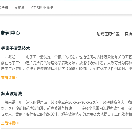
清洗机
显影机
CDS供液系统
新闻中心
您现在的位置：
首
等离子清洗技术
一、概述： 电子工业清洗是一个很广的概念，包括任何与去除污染物有关的工艺
前在电子工业中已广泛应用的物理化学清洗方法，从运行方式来看，大致可分为两种
产中广泛应用，清洗主要依靠物理和化学（溶剂）的作用，如在化学活性剂吸附、浸透
查看详情>>
下辅以超声波、喷淋、旋转、沸腾、蒸气、摇动等物理作用下去除污渍，这些方法清
别。CFC清洗在过去的清洗工艺中，从清洗效力及后续工序上都占有很重要的地位
超声波清洗
代工艺，在清洗过程中，不可避免的存在需后续工序的烘干（ODS类清洗不需烘干
一般来说：用于清洗的超声波，其频率应在20KHz~80KHz之间，频率低噪音大
人员劳动保护方面的较高投入，特别是在电子组装技术，精密机械制造的进一步发展
伤，医疗诊断和超声波加湿。超声波设备概述 一定频率范围内的超声波作用于液
使得湿法清洗的费用日益增加。相对而言，干法清洗在这些方面有较大优势，特别是
世以来，受到了各行各业的普遍关注。超声波清洗机的运用极大地提高了工作效率和清
电子组装、精密机械等行业开始应用。因此，有必要了解等离子清洗的机理及其应
和电子的密度大致相等的电离气体。由离子、电子、自由激进分子、光子以及中性
查看详情>>
遍认为的物质有三态：固态、液态...