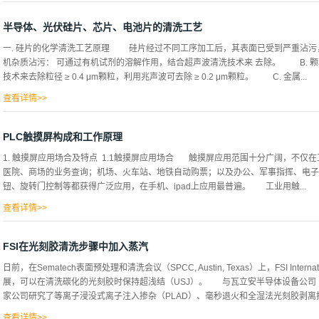
化学的方法才能清洗其沾污，硅片表面金属杂质沾污有两大类： a. 一类是沾
另一类是带正电的金属离子得到电子后面附着（尤如“电镀”）到硅片表面。 硅抛
半导体、光伏硅片、芯片、电池片的清洗工艺
下述办法进行清洗去除沾污。 a. 使用强氧化剂使“电镀”附着到硅表面的金属
一. 硅片的化学清洗工艺原理 硅片经过不同工序加工后，其表面已受到严重沾污
面。 b. 用无害的小直径强正离子（如H+）来替代吸附在硅片表面的金属离子
机杂质沾污： 可通过有机试剂的溶解作用，结合超声波清洗技术来 去除。 B. 
超声波清洗，以排除溶液中的金属离子。 自1970年美国RCA实验室提出的浸泡式R
技术来去除粒径 ≥ 0.4 μm颗粒，利用兆声波可去除 ≥ 0.2 μm颗粒。 C. 金属...
实验室又推出兆声清洗工艺，近几年来以RCA...
查看详情>>
离子沾污：必须采用化学的方法才能清洗其沾污，硅片表面金属杂质沾污有两大类：
硅片表面。 b. 另一类是带正电的金属离子得到电子后面附着（尤如“电镀”）到
PLC触摸屏构成和工作原理
这种沾污，一般可按下述办法进行清洗去除沾污: A. 使用强氧化剂使“电镀”附
1. 触摸屏应用场合及特点 1.1触摸屏应用场合 触摸屏应用范围十分广阔，不仅
或吸附在硅片表面。 B. 用无害的小直径强正离子（如H+）来替代吸附在硅片表
医院、商场的业务查询；机场、火车站、地铁自动购票；以及办公、军事指挥、电子
量去离水进行超声波清洗，以排除溶液...
钮、旋转门控制等都获得广泛应用，在手机、ipad上应用最普遍。 工业用触...
查看详情>>
摸屏是与PLC配套使用的设备，是替代传统机械按钮和指示灯的智能化显示终端。
机械老化，接触不良，提高系统可靠性。还可通过设置参数，显示数据，以曲线或动
FSI在光刻胶清洗步骤中加入蒸汽
参数，实现对系统的自动控制。 当前在一些控制要求较高、参数变化多、硬件接线
日前，在Sematech表面预处理和清洗会议（SPCC, Austin, Texas）上，FSI Interna
地位。 1.2 触摸屏基本工作原理 触摸屏设备由触摸检测装置和触摸屏控制器构
展，可以在清洗碳化的光刻胶时保持超浅结（USJ）。 与瓦立安半导体设备公司（Varian S
测触摸面上用户触摸点的位置，并将检...
家公司研究了等离子浸没式离子注入掺杂（PLAD）、毫秒退火和全湿法光刻胶剥离技
查看详情>>