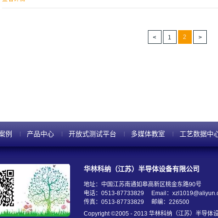
去除极少量掺杂的硅。清洗工艺将注入蒸汽引入了硫酸和双氧水的混合液（SPM）
钟。 FSI的首席技术官（CTO）Jeff Butterbaugh面对SPCC的100多
入后光刻胶的最大清洗挑战。无定形碳是“最困难的挑战，”Butterbaugh说，并
2
1
保去掉光刻胶，尤其是在边缘部分。你必须要移出所有的残余光刻胶。” 去除碳化的光
案例
产品中心
开放式测试平台
多媒体教室
工艺数据中
华林科纳（江苏）半导体设备有限公司
地址：中国江苏南通如皋高新区桃金东路90号
电话：0513-87733829
Email：xzl1019@aliyun
传真：0513-87733829
邮编：226500
Copyright ©2005 - 2013 华林科纳（江苏）半