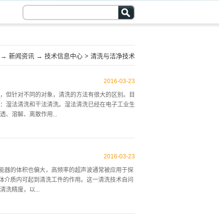
页
→
新闻资讯
→
技术信息中心
>
清洗与洁净技术
2016
-
03
-
23
，但针对不同的对象，清洗的方法有很大的区别。目
：湿法清洗和干法清洗。湿法清洗已经在电子工业生
、溶解、离散作用...
洗作用和应用范围各有不同，清洗效果也有一定差
，但由于其损耗大气臭氧层，而被限制使用。对于替
2016
-
03
-
23
，但污染大气臭氧层，目前限制使用）及废水处理，
，换能器的体积也偏大，高频率的超声波通常被应用于探
，对清洗技术提出越来越高的要求。环境污染控制也
体介质内可起到清洗工件的作用。这一清洗技术自问
以等离子清洗技术为主的清洗技术已逐步在半导体、
洗精度，以...
用工艺。二、等离子体清洗机理 等离子体是正离子
粒子组成。是物质的第四态。 通常情况下，人们普