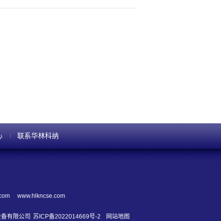
中，从而把注入后晶圆光刻胶清洗的时间缩短到5分
名观众说，明年先进逻辑器件预期达到 碳化已经变成去除注
补充“任何正在开发注入后光刻胶去除工艺的人，都必须确
刻胶，使得FSI的化...
心
联系华林科纳
.com
www.hlkncse.com
导体设备有限公司
苏ICP备2022014669号-2
网站地图