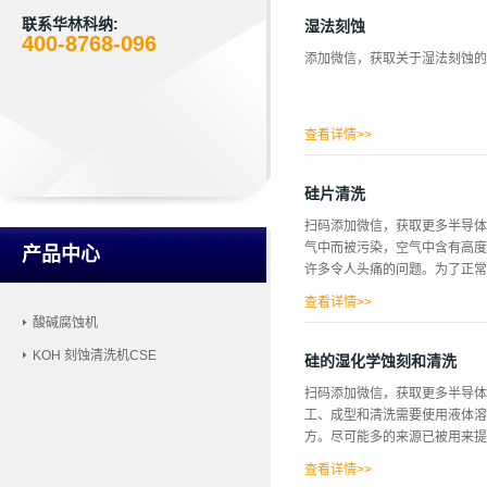
氢氧化铵(TMAH)以及具有表面活
微镜来确定形貌，包括鳍之间区
联系华林科纳:
湿法刻蚀
400-8768-096
获得与抗蚀剂上完全相同的图案
添加微信，获取关于湿法刻蚀的
的，也可以是尖角形的，分别称
子蚀刻，其中大多数可用于硅蚀刻
产生圆角。相反，各向异性蚀刻意味
蚀刻形状是底角为54.74°的等腰形状(
查看详情>>
硅片清洗
扫码添加微信，获取更多半导体
气中而被污染，空气中含有高度
产品中心
许多令人头痛的问题。为了正常
查看详情>>
酸碱腐蚀机
简单的任务，因为硅晶片非常易
KOH 刻蚀清洗机CSE
的损坏风险。为了最有效地清洗
硅的湿化学蚀刻和清洗
有机残留物。虽然溶剂确实能去
扫码添加微信，获取更多半导体
到无污染状态。溶剂清洗方法概
工、成型和清洗需要使用液体溶
热至不超过55°c的温度。·一
方。尽可能多的来源已被用来提
到，将晶片从甲醇中取出，在去离
备RCA槽。将RCA容器放在加热
查看详情>>