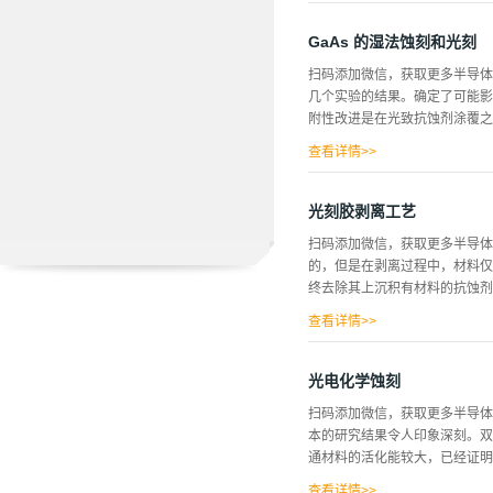
洗硅晶片。该序列首先由RCA
面的有机和无机污染物。以下是
GaAs 的湿法蚀刻和光刻
硫酸和过氧化氢的混合物来完成
扫码添加微信，获取更多半导体相
染物。建议清洗2-10分钟。清
几个实验的结果。确定了可能影
物中的兆频超声波清洗(约70 
附性改进是在光致抗蚀剂涂覆之
骤后，需要在去离子水中进行强力
污染物。HF极其危险，必须小心
查看详情>>
与未经表面处理的晶片相比，反
5200的蒸发金属，不经平面化
光刻胶剥离工艺
和光学器件的产量中起着关键作
扫码添加微信，获取更多半导体
常用的方法，如六甲基二硅氮烷(
的，但是在剥离过程中，材料仅
如用水冲洗晶片的时间长度。据
终去除其上沉积有材料的抗蚀剂掩
明，基于水滴接触角实验，预涂
用预涂处理进行粘合也不影响对湿
查看详情>>
顺序(左栏-umn)和提升关闭
的涂层上光刻胶结构。随后的实
光电化学蚀刻
在那里。如图所示，用于抗蚀剂
扫码添加微信，获取更多半导体相
通过蚀刻工艺(左)和剥离工艺(
本的研究结果令人印象深刻。双
离过程才实现可再现的限定结构
通材料的活化能较大，已经证明在G
的粘附性差，湿法化学蚀刻是有
刻工艺不适用安全原因。如果由
查看详情>>