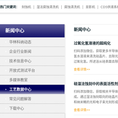
热门关键词：
刻蚀机
湿法腐蚀清洗机
腐蚀清洗机
显影机
CDS供液系
新闻中心
新闻中心
华林科纳动态
过氧化氢溶液的超纯化
企业行业新闻
扫码添加微信，获取更多半导体
氢水溶液来清洗硅晶片、去除光刻
技术信息中心
过氧化氢。所述浴从硅表面去除
查看详情>>
开放式测试平台
寿命的降低。为了避免因镀液本
多媒体教室
和材料国际(SEMI)组织是
硅湿法蚀刻中的表面活性剂
的技术标准的发展。在所有受管
工艺数据中心
扫码添加微信，获取相关半导体
(30文件是适用的[3]，其
成。通过湿法蚀刻取向的硅晶片
常见问题解答
溶液已经通过传统的纯化技术(L
和纳米鳍的光和电子束光刻形成图
因此，需要超纯工艺从标准级产
下载中心
已经证明了这一点，但是还找不
查看详情>>