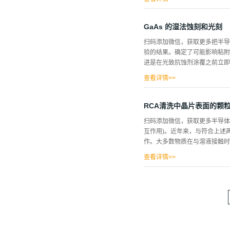
)中的基极电阻过大。在本文中
的大功函数以及低的受主电离效率
GaAs 的湿法蚀刻和光刻
一种新型的金属-半导体接触，
扫码添加微信，获取更多把半导体
中，极化感应电场增强了典型隧
验的结果。确定了可能影响粘附
果。 图1 a)传统金属/ p型
进是在光致抗蚀剂涂覆之前立即结
效应产生的电场。假设金属和G
度φB和内部电场强度e。图2显示
查看详情>>
未经表面处理的晶片相比，反应
的蒸发金属，不经平面化，生产
RCA清洗中晶片表面的颗
学器件的产量中起着关键作用。
扫码添加微信，获取更多半导体
的方法，如六甲基二硅氮烷(HM
互作用)。近年来，与符合上述
AZ4330光刻胶切换到Ship
作。大多数物质在与溶液接触时
于AZ4330。其次，我们将湿
性，但是喷雾蚀刻系统可能是对光
查看详情>>
体表面电离、离子吸附到固体表
离子被拉向界面，而符号相同
附和去除。接下来，将简要说明
构模型，它是基于斯特恩的理论
外，扩散层存在于其外部。船尾
边界。ζ电势用于解释颗粒对晶