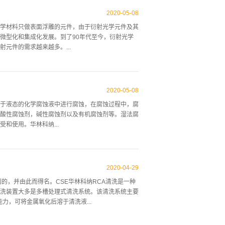
第一步:硅的氧化硝酸和氢氟酸的混合液可以起到很
iO2+2HO2+4NO2.第二步:二氧化硅的溶解二氧化
2020
-
05
-
08
=H2SiF6总反应: SiO2+6HF=H2SiF6+2H2O
学材料只做表面浮雕的元件，由于衍射光学元件及其
又重新露出来，一步、二步的反应不断重复，硅片就
微型化和集成化发展。到了90年代至今，衍射光学
绒溶液主要是由碱性物质（NaOH、KOH、
元件的需求越来越多。...
电离或者水解出OH离子与硅发生反应，从而形成绒
别在解决大口径元件的刻蚀均匀性方面具有很大优
，各种衍射光学元件目前已成为光通讯和光互联中的
2020
-
05
-
08
光学元件比较，衍射光学元件（DOE）的光学处理
于液态的化学腐蚀液中进行腐蚀，在腐蚀过程中，腐
学难以实现的各种光场分布。针对衍射光学元件的湿
酸性腐蚀剂，碱性腐蚀剂以及有机腐蚀剂等。湿法腐
控制刻蚀速率的方法，不同腐蚀条件下所对应的刻蚀
和使用。华林科纳...
司具备独立的设计、制造及应用技术，能够为客户提
到稳步的提高，湿法腐蚀设备正朝着以下方向发展：
良好的控制，阻止人为因素的影响。c.点控制过滤控
2020
-
04
-
29
蚀有一个更美好的前景。湿法腐蚀机理湿法腐蚀的产生
A实验室首创的，并由此而得名。CSE华林科纳RCA清洗是一种
3:反应生成物通过扩散脱离反应表面在实际应用中，
洗装置大多是多槽处理式清洗系统。该清洗系统主要
所期望的表面区域防止被腐蚀液腐蚀掉，而光刻版在腐
化能力，可将金属氧化后溶于清洗液...
（光刻胶）必须具有良好的抗腐蚀能力，良好的完整
以增强其黏附性湿法腐蚀反应时可能存在多种反应机