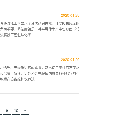
洗技术是伴随设备的微小化及对产品质量要求的不断
科纳是一家湿制程设备公司，是国内最早致力于研究
2020
-
04
-
29
设备。一、设备概况华林科纳研发的RCA湿法清洗
许多湿法工艺显示了其优越的性能。伴随IC集成度的
半导体、液晶、MEMS等三、设备用途硅晶片化学腐蚀
得尤为重要。湿法腐蚀是一种半导体生产中实现图形转
并提供与厂务供电、供气、供水、排废水、排气系统
腐蚀工艺湿法化学...
0mm厚板材，结构设计充分考虑长期工作在酸腐蚀环
作在酸碱腐蚀环境中2、主体：设备为半敞开式，主体
化学腐蚀液中进行腐蚀，在腐蚀过程中，腐蚀液将把
剂，碱性腐蚀剂以及有机腐蚀剂等。根据所选择的腐
2020
-
04
-
29
盐类(如CN基、NH 基等)和酸，但是由于受到能否
、透光、无物质沾污的需求，基本使用高纯度石英材
HNO3腐蚀系统。各向异性腐蚀是指对硅的不同晶
和温度一致性，另外还会在腔体内放置各种形状的石
。各向异性腐蚀剂一般分为两类，一类是有机腐蚀
质在设备维护保养过...
液，如KOH、NaOH、NH4OH等。就湿法和干法
厚度，具有较高的机械灵敏度。但控制腐蚀厚度困
纳是国内最早致力于湿法设备的研制单位，多年来与
其中又有卧式或立式的分别。下图是一个卧式的钟罩
体验；2.极高的生产效率；3.结合最先进工艺技
9
10
省空间；5.优越的可靠性；6.独特的模块化结构；
面；2.配备的PVDF工艺槽，可耐一定浓度的酸
接注入且内部进行不断循环，使得清洗更彻底；4.特