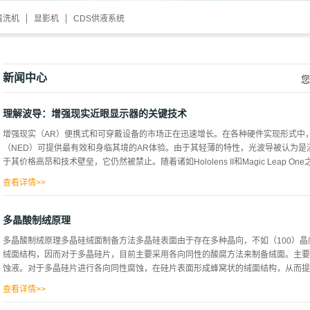
清洗机
显影机
CDS供液系统
新闻中心
您
理解波导：增强现实近眼显示器的关键技术
增强现实（AR）便携式和可穿戴设备的市场正在迅速增长。在各种硬件实现形式中
（NED）可提供最有效和身临其境的AR体验。由于其轻薄的特性，光波导被认为是
于其价格高昂和技术壁垒，它仍然被禁止。随着诸如Hololens II和Magic Leap On
查看详情>>
波导解决方案并展示了其批量生产能力，以及最近披露的针对AR光模块制造商DigiLen
关注的焦点。 AR玻璃行业的热门话题。光波导在AR NED系统中如何工作？所谓的“阵
多晶酸制绒原理
“体积波导”之间是什么关系？波导是如何在使AR玻璃行业发生革命的过程中开发的？
多晶酸制绒原理多晶硅绒面制备方法多晶硅表面由于存在多种晶向，不如（100）
眼显示器（NED）的微型显示器和成像光学系统组成。微型显示器可以像微型OLE
绒面结构，因而对于多晶硅片，目前主要采用各向同性的酸腐方法来制备绒面。主要
过在基于液晶的显示器（包括透射型LCD和反射型LCOS），数字微镜器件（DM
蚀液。对于多晶硅片进行各向同性腐蚀，在硅片表面形成蜂窝状的绒面结构，从而提高
（LBS）均由微机电系统（MEMS）启用。与VR相似，显示像素被成像到一定距离并
需要“透视”功能，以便眼睛能够同时查看现实世界。成...
查看详情>>