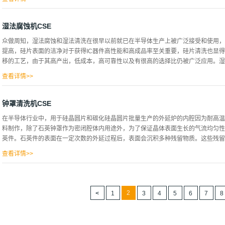
对其表面的清洗是整个硅片制造工艺中极为重要的环节之一。半导体领域中的湿法清
提高而提高的，是以RCA清洗技术为基本的框架，经过多年的不断发展形成。华林
湿法腐蚀机CSE
湿法设备的企业，多年来与国内众多半导体企业合作，研制开发适合的半导体清洗机
众做周知，湿法腐蚀和湿法清洗在很早以前就已在半导体生产上被广泛接受和使用，
机，可按照需求定制为不同的尺寸大小。可适用于硅晶片2-12inch。二、适用领域
提高，硅片表面的洁净对于获得IC器件高性能和高成品率至关重要，硅片清洗也显
和清洗的设备四、设备配置设备主体、电气控制部分、化学工艺槽、纯水清洗槽等；
移的工艺，由于其高产出，低成本，高可靠性以及有很高的选择比仍被广泛应用。湿法
配套的接口等。五、主体构造特点1、设备为半敞开式，主体使用进口WPP15和1
境，坚固耐用，双层防漏，机台底盘采用德国产瓷白PP板，热焊接而成，可长期工
查看详情>>
使用进口WP...
腐蚀是最早用于微机械结构制造的加工方法。所谓湿法腐蚀，就是将晶片置于液态的
它所接触的材料通过化学反应逐步浸蚀溶掉。用于化学腐蚀的试剂很多，有酸性腐蚀
钟罩清洗机CSE
蚀剂，又可分为各向同性腐蚀和各向异性腐蚀剂。各向同性腐蚀的试剂很多，包括各种
在半导体行业中，用于硅晶圆片和碳化硅晶圆片批量生产的外延炉的内腔因为耐高温
获得高纯试剂，以及希望避免金属离子的玷污这两个因素的限制，因此广泛采用HF—
料制作，除了石英钟罩作为密闭腔体内用途外，为了保证晶体表面生长的气流均匀性
面具有不同的腐蚀速率。基于这种腐蚀特性，可在硅衬底上加工出各种各样的微结构
英件。石英件的表面在一定次数的外延过程后，表面会沉积多种残留物质。这些残留物
剂，包括EPW(乙二胺、邻苯二酚和水)和联胺等，另一类是无机腐蚀剂，包括碱性腐蚀
比较而言，湿法的腐蚀速率快、各向异性差、成本低，腐蚀厚度可以达到整个硅片的
查看详情>>
难，且难以...
程中定期清洗，否则会严重影响硅晶圆片和碳化硅晶圆片的外延层生长质量。华林科
众多的半导体企业密切合作，研制开发适合的半导体清洗机设备。关于钟罩清洗机，
清洗机。它的优点是：1.成熟专业的电气设计，友好的人机交互界面，提供更好地操作
2
1
3
4
5
6
7
8
术，主体材质的整洁可靠，槽体的个性化定制，辅助功能齐全；4.最佳的占地面积，节
7.极其便于后期维修。它的特征是：1.可编制程序使得清洗管旋转，清洗更均匀，更全
碱；3.装有清洗溶剂的储备槽（根据使用化学品的数量）放置在工艺槽的后下方—直