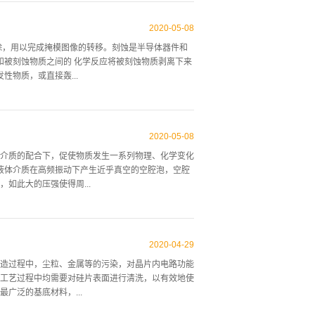
机沾污和部分金属，但是当有机物沾污特别严重时会使
除硅片表面的自然氧化膜，因此，附着在自然氧化膜上的金属
2020
-
05
-
08
Al，Fe，Zn，Ni等金属，DHF也可以去除附着
除，用以完成掩模图像的转移。刻蚀是半导体器件和
硅几乎不被腐蚀。（3）APM (SC-1）：
和被刻蚀物质之间的 化学反应将被刻蚀物质剥离下来
(SiO2)，呈亲水性，硅片表面和粒子之间可被清洗液浸
物质，或直接轰...
表面的颗粒便落入清洗液中，从而达到去除粒子的目
不如干法刻蚀，但由于生 产成本低、产能高、适应性
层剥离以及大尺寸图形刻蚀等方面有着广 泛的应用。
2020
-
05
-
08
物沉 淀，影响刻蚀的正常进行；湿法刻蚀一般为各
介质的配合下，促使物质发生一系列物理、化学变化
刻蚀后得到的图形结构不是理想的垂直墙；湿法刻蚀
，液体介质在高频振动下产生近乎真空的空腔泡，空腔
蚀均匀性的方法 刻蚀均匀性是一种衡量刻蚀工艺在晶
如此大的压强使得周...
率和刻蚀剖面与图形 尺寸及密度是影响刻蚀均匀性的
的温度控制 刻蚀溶液温度是硅湿...
使物质分子的化池键断裂，引起各种物理变化（溶解、吸
频率和超声频率相等时，可产生共振，共振的空腔泡
2020
-
04
-
29
3. 当空腔泡形成时，两泡壁间因产生极大的电位差
造过程中，尘粒、金属等的污染，对晶片内电路功能
学变化。 超声场为清洗提供了巨大的能量，但还需
工艺过程中均需要对硅片表面进行清洗，以有效地使
溶的化学原理，对有机物如：黏结剂（沥青、松香
广泛的基底材料，...
三氯乙烯、芳香烃、氟里昂等作为清洗剂，这类物质
...