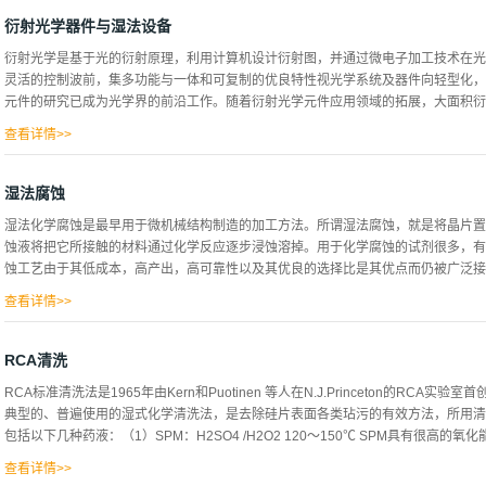
率。根据溶液对硅的各向同性腐蚀特性，在硅片表面进行织构化处理而形成绒面。1.
好的腐蚀作用，硝酸的作用是使单质硅氧化为二氧化硅，其反应为:3Si+4HNO3===3S
衍射光学器件与湿法设备
硅生成以后，很快与氢氟酸反应 SiO2+4HF=SiF4+2H2O(四氟化硅是气体) SiF4+2HF
衍射光学是基于光的衍射原理，利用计算机设计衍射图，并通过微电子加工技术在光
终反应掉的硅以六氟硅酸的形式进入溶液并溶于水。这样，二氧化硅被溶解之后，硅
灵活的控制波前，集多功能与一体和可复制的优良特性视光学系统及器件向轻型化，
可以被持续的腐蚀下去。单晶绒面图片多晶绒面图片 单晶硅制绒液体的组成和作用制
元件的研究已成为光学界的前沿工作。随着衍射光学元件应用领域的拓展，大面积衍射
Na2CO3等）及添加剂（硅酸钠、酒精或异丙醇）组成的混合溶液。碱性物质发生
面。碱的适宜浓度为5%以下。酒精或异丙醇有三个作用：a、协助...
查看详情>>
湿法刻蚀技术是低成本制作特征尺寸及宽深比较大衍射光学元件较好的方法之一，特
势。衍射光学自身具有许多优点使得它广泛地应用于各种光学系统或微光机电系统中
湿法腐蚀
关键元件，对它们的性能分析和设计具有重要的理论意义和应用价值。与传统折反射
湿法化学腐蚀是最早用于微机械结构制造的加工方法。所谓湿法腐蚀，就是将晶片置
功能非常灵活。DOE可以在极小的体积内，集成多种光学功能于一体，产生传统光
蚀液将把它所接触的材料通过化学反应逐步浸蚀溶掉。用于化学腐蚀的试剂很多，有
法刻蚀工艺，华林科纳研究了湿法刻蚀的化学机理，摸索了相关的规律，得到了有效
蚀工艺由于其低成本，高产出，高可靠性以及其优良的选择比是其优点而仍被广泛接受
速率。为基于工艺条件的优化设计方法提供依据，得到了制作工艺中的加工依据。公
供从咨询、设计、到制造的专业化、定制化整体解决方案。
查看详情>>
经过多年的生产经验及技术的不断改良，使得我们的设备在工艺路径及技术要求上得
a.自动化b.在微处理器控制下提高在腐蚀状态下的重复性，以帮助工艺工程师提供更
RCA清洗
制，以减小腐蚀过程中缺陷的产生d.自动喷淋设备的开发。所有这些，都使湿法腐
RCA标准清洗法是1965年由Kern和Puotinen 等人在N.J.Princeton的RC
一般可分为3步：1:反应物（指化学药剂）扩散到反应表面2:实际反应（化学反应）
典型的、普遍使用的湿式化学清洗法，是去除硅片表面各类玷污的有效方法，所用清
湿法腐蚀通常用来在SI衬底或薄膜上生成一定的图形，光刻版是典型的被用于覆盖
包括以下几种药液：（1）SPM：H2SO4 /H2O2 120～150℃ SPM具有很高的氧
蚀后常被去掉，因此在线择湿法腐蚀工艺时，必须线择腐蚀液，合适的形成版的材料
覆盖特性，光刻胶常被用来作为版层材料，但有时边缘的黏附性差，常采用HMDS
查看详情>>