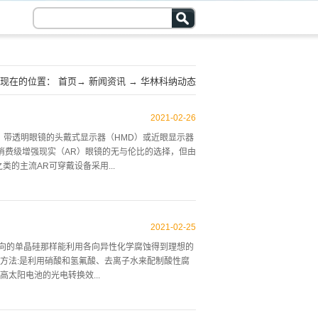
现在的位置：
首页
→
新闻资讯
→
华林科纳动态
2021
-
02
-
26
，带透明眼镜的头戴式显示器（HMD）或近眼显示器
消费级增强现实（AR）眼镜的无与伦比的选择，但由
e之类的主流AR可穿戴设备采用...
s，NedAR和LingXi的融资新闻，波导已成为人们
列波导”，“几何波导”，“衍射波导”，“全息波导”和
2021
-
02
-
25
1.光波导—随需应变光学系统通常由用于VR和AR近
晶向的单晶硅那样能利用各向异性化学腐蚀得到理想的
D或时尚的微型LED面板一样主动提供图像，也可以通
方法:是利用硝酸和氢氟酸、去离子水来配制酸性腐
D）和激光上间接照明来间接提供图像光束扫描仪
太阳电池的光电转换效...
形成虚拟图像以投射到人眼。与VR不同，AR NED