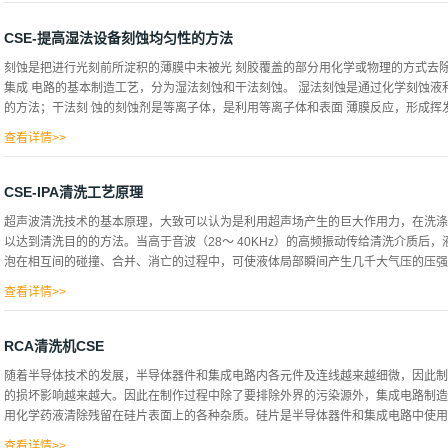
理，许多反应...
中，并能把有机物氧化生成CO 2和H2O。用SPM清洗硅片可去除硅片表面的重有
有机物碳化而难以去除。（2）HF(DHF)：HF(DHF) 20～25℃ DHF可以去
CSE-提高湿法设备刻蚀均匀性的方法
将被溶解到清洗液中，同时DHF抑制了氧化膜的形成。因此可以很容易地去除硅片表面的
刻蚀是把进行光刻前所淀积的薄膜中未被光 刻胶覆盖的部分用化学或物理的方式去
在自然氧化膜上的金属氢氧化物。用DHF清洗时，在自然氧化膜被腐蚀掉时，硅片表面的
集成 电路的基本制造工艺，分为湿法刻蚀和干法刻蚀。 湿法刻蚀是通过化学刻蚀液
NH4OH/H2O2 /H2O 30～80℃ 由于H2O2的作用，硅片表面有一层自然氧化膜
的方法；干法刻 蚀的刻蚀剂是等离子体，是利用等离子体和表面 薄膜反应，形成挥发性
透。由于硅片表面的自然氧化层与硅片表面的Si被NH 4OH腐蚀，因此附着在硅片
的...
查看详情>>
击薄膜表面 使之被腐蚀的工艺。虽然湿法刻蚀在保证细小图 形转移后的保真性方面
强、表面均匀性好、对硅片损伤少、其优良的选择比在去氧化硅、去除残留 物、表
CSE-IPA清洗工艺原理
湿法刻蚀的特点是：反应生成物必须是气体或能溶于刻蚀剂的物质，否则会造成反应
超声波清洗技术的基本原理，大致可以认为是利用超声场产生的巨大作用力，在洗涤
向同性，即水平方向和垂直方向的速率是相同的，这样会导致侧向出现腐蚀。因此，
以达到清洗目的的方法。当高于音波（28～ 40KHz）的高频振动传给清洗介质后
过程常伴有放热和放气现象，影响刻蚀速率，使得刻蚀效 果变差。 提高湿法设备刻
泡在相互间的碰撞、合并、消亡的过程中，可使液体局部瞬间产生几千大气压的压强，
片内及晶片之间刻蚀一致性的参数，是保证芯片产品质 量的关键指标之一。刻蚀速
原因，刻蚀均匀性与选择比有密切的关系，非均匀性刻蚀会产生额外的过刻蚀。刻蚀溶液
查看详情>>
围的物质发生一系列物理、化学变化。这种作用称为“空化作用”： 1. 空化作用可
附、乳化、分散）和化学变化（氧化、还原、分解、化合）等；2. 当空腔泡的固有
RCA清洗机CSE
内聚集了大量的热能， 这种热能足以使周围物质化学键断裂而引起物理、化学变化。
随着半导体技术的发展，半导体器件和集成电路内各元件及连线越来越细微，因此制
而引起放电，致使腔内气泡活化进而引起周围物质的活化，从而使物质发生物理、化
的损坏影响越来越大。因此在制作过程中除了要排除外界的污染源外，集成电路制造
化学洗剂作为介质。一般将化学洗剂分为两类，一类是有机溶剂，主要是根据相似相
用化学药液清除残留在硅片表面上的各种杂质。硅片是半导体器件和集成电路中使用最
等）、保护性材料（沥青、树脂等）、磨边润滑油进行溶解。在光学洗净中，最初用
虽然溶解性强，但有的易挥发，毒性大，有的对大气臭氧层有破坏作用，被逐步禁用。现
查看详情>>