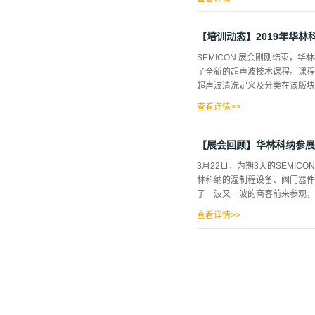
纳树立产品标杆形象的一年，节
【培训动态】2019年华
SEMICON 展会刚刚结束
了全新的超声波技术课程。课程
超声波清洗定义及分类在该版块
查看详情>>
程中采用多道超声波清洗，对高
操作条件来选择不同的清洗工艺
【展会回顾】华林科纳参展SEM
压强，声压的周期性变化可以控
3月22日，为期3天的SEMIC
功率密度会由于空化作用过份强
林科纳的湿制程设备、阀门器件
的各种镀层以及铝合金件更为突
了一波又一波的商客前来参观，现
大的情况下，还附有清洗液循环
两个结构上互相独立的装置，它
查看详情>>
体的。版块四：兆...
ON China 2019 展
代表近百位嘉宾参加本次会议。
服务的新模式，进一步促进产业
合作框架协议，一致同意就科研
台的业界朋友！感恩有您，携手共进