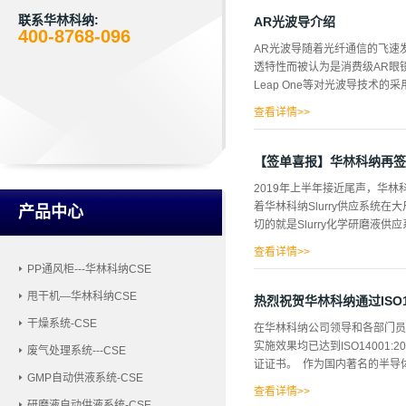
星通讯、数字仪表、钟表等各种
就是有源晶振。而无源晶体和有
联系华林科纳:
AR光波导介绍
400-8768-096
的几倍。两个名次术语如同双胞
AR光波导随着光纤通信的飞速
分石英晶体谐振器和石英晶体振
透特性而被认为是消费级AR眼镜
器和晶体振荡器都有贴片封装和
Leap One等对光波导技术的
点：1、晶体振荡器价格往往要
脚位均是4脚以上包括4脚，晶
查看详情>>
器。5、...
的频繁披露，导致光波导的讨论
中，用来传输信号的光纤组成了
【签单喜报】华林科纳再签1
导是集成光学重要的基础性部件
2019年上半年接近尾声，华林
圆是应用最广泛的，虽然各种光
着华林科纳Slurry供应系统
产品中心
播，任何细小的微变都是使光传
切的就是Slurry化学研磨液供应
翘曲使晶圆的良率不高从而无法
于单片小尺寸晶圆颗粒，所以大
查看详情>>
PP通风柜---华林科纳CSE
所需要的化学研磨液的系统。一旦
甩干机—华林科纳CSE
择华林科纳作为Slurry供
热烈祝贺华林科纳通过ISO
Slurry供应系统的稳定性与安
干燥系统-CSE
在华林科纳公司领导和各部门员
实施效果均已达到ISO14001:
废气处理系统---CSE
证证书。 作为国内著名的半导
GMP自动供液系统-CSE
查看详情>>
研磨液自动供液系统-CSE