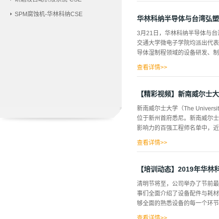
领先，而且积极履行对环境保护的
SPM腐蚀机-华林科纳CSE
证，是对华林科纳环境体系管理
华林科纳半导体与台湾弘塑
3月21日，华林科纳半导体与
交通大学微电子学院均派出代表
导体湿制程领域的设备研发、制造
查看详情>>
中，双方进行了友好交流。华林
尾气处理系统的四大系列数十种
【精彩视频】新南威尔士大
科技股份有限公司作为台湾半导
新南威尔士大学（The Univer
性的高度，深化合作领域，加大
位于新州首府悉尼。新南威尔士
作，释放1+12的增值效益，携
影响力的百强工程师名单中，近
查看详情>>
【培训动态】2019年华
清明节将至，公司举办了节前最
事们全面介绍了设备配件与耗材
够全面的熟悉设备的每一个环节
查看详情>>