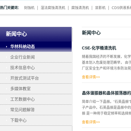
热门关键词：
刻蚀机
湿法腐蚀清洗机
腐蚀清洗机
显影机
CDS供液系
新闻中心
新闻中心
华林科纳动态
CSE-化学桶清洗机
企业行业新闻
随着我国经济的不断发展，化学
基本划入危废处理范畴早， 由
技术信息中心
厂区安全生产和环境污条防治晃为
查看详情>>
开放式测试平台
均存在安全隐患和环境污染问题
多媒体教室
控制及安全生产等众多技术要求
晶体谐振器和晶体振荡器的
蔔 装桶清洁星产和污染防治，
工艺数据中心
简单介绍一下晶振。“石英晶振
包装桶收集、清洗和再生利用行
子产品中。石英晶振是晶振中的
常见问题解答
这些企业一般有较完善处理处置
振 是一种用于稳定频率和选择
施，但由于包装 桶涉及化学物
下载中心
点，但部分也相对固定，没有 水
查看详情>>