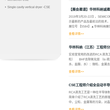
Single cavity vertical dryer -CSE
【展会邀请】华林科纳诚邀您莅临
2019年3月20-22日 ，SE
示最新的产品及最前沿的技术，
展位号 【5584】▲华林科纳展
查看详情>>
四大系列数十种型号的产品时间：2
华林科纳（江苏）工程师分享
实验室常用的改进的RCA 清洗
粒） BHF去除氧化层 （to 
水、盐酸、水）：微粒、金属去除 
查看详情>>
洗：去除离子设备组成： 中央
浓度校准 旋转、干燥设备华林
CSE工程师介绍全自动半导
可以关注http://www.hlkncse.co
RCA清洗工艺是一种在半导体
简单介绍了RCA清洗工艺的原
中，尘粒、金属等的污染，对晶
查看详情>>