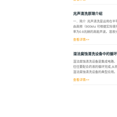
外，集成电路制造工艺过程中均
件和集成电路中使用最广泛的基
兆声清洗原理介绍
随设备的微小化及对产品质量要
一．简介 兆声清洗是运用在半
表面是实现高性能处理的第一步
由高频（900khz 可根据实
进行化学清洗的设备比较多，但
率为0.8兆赫的高能声波。溶液
进口的全自动 RCA 清洗机
开发了全自动半导体RCA 清洗
查看详情>>
，形成不了超声波清洗那样的气
洗液中。 二．作用兆声波清洗
湿法腐蚀清洗设备中的循环
两种方法的作用。目前兆声波清
湿法腐蚀清洗设备是集成电路、
英槽体、保证在清洗过程温度稳
往往要配合药液的循环完成,从
否需要的自动供酸系统，是否有
湿法腐蚀清洗设备的典型应用。 关
使用时首先要把清洗槽体和在线
之后打开在线加热，使温度达到使
查看详情>>
的缩小，工艺水平的不断提高，
备在采用晶片旋转、抖动、超声
浓度和温度的均匀性。1 湿法
拌等）的同时，需考虑以下几方
液的浓度与腐蚀速率及腐蚀表面
与不希望腐蚀的材料（如掩模）