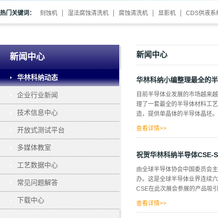
热门关键词：
刻蚀机
湿法腐蚀清洗机
腐蚀清洗机
显影机
CDS供液系
新闻中心
新闻中心
华林科纳动态
华林科纳小编整理最全的半
企业行业新闻
目前半导体业发展的市场越来越
理了一套最全的半导体材料工艺
技术信息中心
造，提供单晶体的半导体晶坯。主要企
查看详情>>
开放式测试平台
UANTUM DESIGN公司
多媒体教室
磁、上虞晶盛、晋江耐特克、宁
祝贺华林科纳半导体CSE-SE
提供特定的工艺环境，实现在单
工艺数据中心
由全球半导体协会中国委员会主办的全
相沉积的一种特殊工艺，其生长
办。这是全球半导体业界连续六
常见问题解答
国CVD Equipment公司、美国
CSE在此次展会参展的产品吸
美国Applied Materi
下载中心
电子科技有限公司。3、分子...
查看详情>>