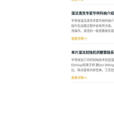
杂，线宽越来越窄（已将进入纳
蚀性，稍有疏忽，就会造成人员
湿法清洗专家华林科纳介绍
要的，同时如何将这些使用过的
半导体湿法清洗专家华林科纳介
运行能力以及所提供的制程相关
硅片在运输过程中会有所污染，
较少之化学液则采取人工供应方式。 中央
洗操作。清洗的一般思路首先是去
Distribution)，它是
要供应给以下的工艺步...
查看详情>>
会引起外延缺陷；再去除颗粒、
机物等，还可以去除小颗粒等污染
单片湿法刻蚀机供酸管路系
Kem和Puotinen等人于2
半导体加工中的刻蚀技术包括湿法化学刻蚀 
可将金属氧化后溶于清洗液中，
Etching)和离子研 磨(Io
特别严重时，难以去除干净。 D
比。缺点是各向异性差，工艺控制
Ni等金属，也可以去除自然氧化
查看详情>>
素很难使用于小的图形。 半导体
蚀速率和经济性上要高于后者，
于线宽尺寸较大，对刻蚀图形精
之间的互相污 染，洁净度好，
并有其它辅助的管路用于化学液
深宽比 沟槽的刻蚀控制上也不