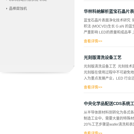
速扩张，而支撑其技术引领的高
晶棒腐蚀机
设备。LED 封装就是在保证
华林科纳解析蓝宝石晶片表
技术是产业与市场的连接纽带，而
蓝宝石晶片表面净化技术研究 随
造和封装去胶设备现状 随着科
积法 (MOCVD)生长 G aN
技术包括了膜沉积、光照、去胶等
严重影响 LED的质量和成品率 
路封装需求，开发凸点个数3000 以
查看详情>>
到MOCVD生长炉中直接使用而不需
2 μm 的颗粒数应小于 20个 
光刻版清洗设备工艺
序都有清洗问题, 所以蓝宝石晶片
光刻版清洗设备工艺 光刻技术
来, 或者制造出来的 LED性
光刻版在使用过程中不可避免地
LED 生产的人来说都具有十
入为重点发展产业，LED 行业
, 提出了能够满足 G aN 生长
查看详情>>
多生产厂家为了节省成本，主要
法会造成晶圆边缘胶层过厚，在
中央化学品配送CDS系统
IC 行业，因为线条更细，精
从半导体原材料到转化为各式各
100%，但对于光刻版而言却
制造工业中，需要大量的特殊材
光刻版却影响到每一个芯片[2
20％工艺步骤是wafer清洗
对光刻版进行清洗，而清洗的效
有机污染物的去除对于光刻胶及
查看详情>>