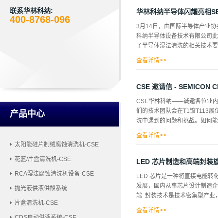
联系华林科纳:
华林科纳半导体闪耀亮相SEMI
400-8768-096
3月14日，由国际半导体产业协会
科纳半导体设备技术有限公司此
了半导体湿法清洗的相关技术要
查看详情>>
备、甩干机以及兆声清洗机受到很
CSE 邀请信 - SEMICON
CSE华林科纳——诚邀各位业内朋
们的技术团队会在T1馆T11
产品中心
洗中遇到的问题和挑战。如何能找到
查看详情>>
太阳能硅片制绒腐蚀清洗机-CSE
有限公司（简称CSE）成立于2
花篮/片盒清洗机-CSE
列数十种型号的产品；广泛应用
LED 芯片制造和高端封
改进，目前已拥有发明专利技术
RCA湿法腐蚀清洗机设备-CSE
LED 芯片是一种将直接电能
阳能行业提供创新的专用的湿法
发展，国内从事芯片设计制造企
抛光液供液供酸系统
赞许和信赖。你可能会感兴趣的
端 封装技术是技术密集型产业
加2017年慕尼黑上海半导体展S
片盒清洗机-CSE
国际博览中心 T馆地址：上海市浦
查看详情>>
CDS自动供液系统-CSE