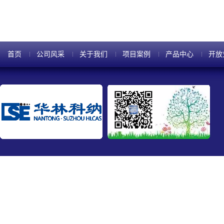
首页
公司风采
关于我们
项目案例
产品中心
开放