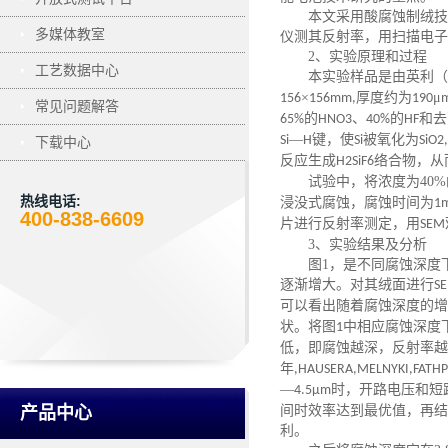
本文采用酸腐蚀制绒技
多媒体教室
仪测其反射率，用扫描电子
2、
实验原理和过程
工艺数据中心
本实验样品是由英利（
×
厚度约为
μ
156
156mm,
190
常见问题解答
的
、
的
和去
65%
HNO3
40%
HF
—
键，使
被氧化为
Si
H
Si
SiO2,
下载中心
反应生成
络合物，从
H2SiF6
试验中，将浓度为
40%
热线电话:
浸没式腐蚀，腐蚀时间为
1m
400-838-6609
片进行反射率测定，用
SEM
3、
实验结果及分析
图
1
，是不同腐蚀深度
逐渐增大。对其绒面进行
S
可以看出随着腐蚀深度的增
状。将图
中相应腐蚀深度
1
低，即腐蚀越深，反射率越
年
,HAUSERA,MELNYKI,FATHP
—
时，开路电压和短
4.5µm
产品中心
间时效率达到最优值，再结
利。