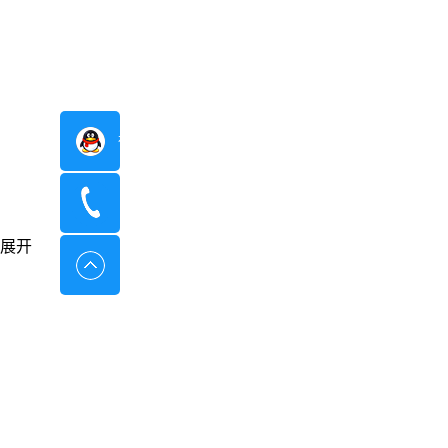
在线咨询
400-8798-096
展开