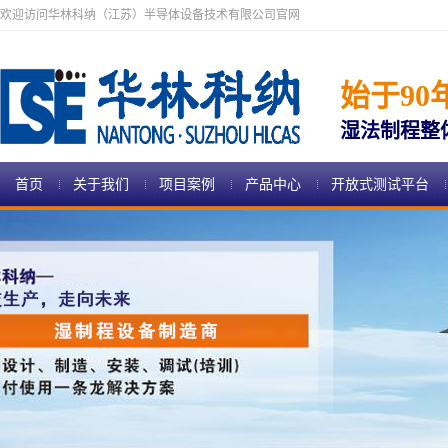
欢迎访问华林科纳（江苏）半导体设备技术有限公司官网
始于90
湿法制程整
首页
关于我们
项目案例
产品中心
开放式测试平台