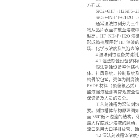
方程式：
SiO2+6HF→H2SiF6+2
SiO2+4NH4F+2H2O→S
通常湿法蚀刻分为三
物从晶片表面扩散至溶液
越高。HF+NH4F+H2O
形成微掩膜阻碍 HF 溶
场、化学液浓度及气泡去除
4 湿法刻蚀设备关键
4.1 湿法刻蚀设备整
湿法刻蚀设备整体结
体、排风系统、控制系统及
构骨架包塑，壳体为耐腐蚀
PVDF 材料（聚偏氟乙
酸液漏液检测等常规安全性
保设备及人员的安全。
工艺刻蚀槽为湿法刻
要。刻蚀槽体结构原理图
面 360°循环溢流的结
最大程度减少溶液的脉动
流口采用大口径排放管，确
4.2 湿法刻蚀槽体浓