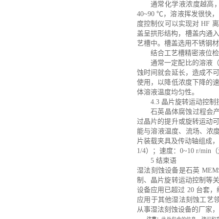
通常化学液浓度越高
40~90 ℃，溶液挥发
度控制仪可以实现对 HF
盖呈拱形结构，槽盖内通入
艺槽中。槽盖选用不锈钢材
结合工艺槽精密液位检
通常一定配比的溶液
蚀时间就会延长，造成不
使用，以降低浓度下降的
体溶液温度均匀性。
4.3 晶片旋转运动控制
石英晶体腐蚀过程会
过晶片的提升或旋转运动
能与溶液温度、流场、浓度
片装载夹具及传动轴组成，
1/4）；速度：0~10 r/m
5 结束语
湿法刻蚀设备是石英
ME
制、晶片旋转运动控制等
设备应用已超过 20 台套
应用于其他湿法刻蚀工艺领
从事湿法刻蚀设备的厂家，