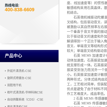
度、线加速度等）的惯性器
热线电话:
敏感结构采用石英晶体，
400-838-6609
机结合。
石英微机械振动陀螺
叉结构，包括驱动音叉、读
被激励以其自然频率左右振动
一个垂直于音叉平面的振
比于驱动音叉的速度和外
解调得到一个正比于输入
音叉、单端音叉等结构形
较大；单端音叉结构驱动音
产品中心
石英
MEMS 加速
动体加速度。石英振梁加速
统支撑形成一体。石英振
振梁受到张力而另外一个
外延片清洗机-CSE
小。石英振梁加速度计敏
旋转式喷镀台-CSE
两种形式。分体式结构由
工，工艺相对简单，但装
双腔甩干机
优点是避免了由于材料不
枚叶式清洗机-华林科纳CSE
作工艺难度大，成品率低。
2 石英 MEMS 传感
自动供酸系统（CDS）-CSE
石英
MEMS 传感
单片清洗机CSE