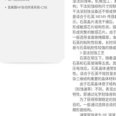
湿法刻蚀等。机械加工、激
构；干法刻蚀结构尺寸控
氢氟酸HF自动供液系统-CSE
干法深刻蚀设备还不够成
是适合于石英 MEMS 传
示。石英晶片清洗干燥后
形成敏感芯片结构形状，
形成完整的敏感芯片。由于
一般选用金属做掩膜层，金
石英的粘附性较差，长时
层与石英粘附性较强的铬或
3 湿法刻蚀工艺
石英在常压下，随着
石英和石英玻璃等五类。
压电效应。石英晶体通常
性。适合于石英不规则复杂
杂三维结构重要的晶体材料
由于石英晶体原子结
（刻蚀速率）不同，表现
特性，即通过化学刻蚀液和
为了获得预期稳定的
目的，一般通过选择合适
期形貌结构。
通常腐蚀液为
HF 溶