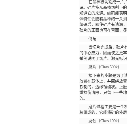
在晶棒被切割成一片
识。硅片按从晶棒切割下的
知道它的来源。编码能表明
体特性会随着晶棒的一头到
编码后，即使硅片有遗漏，
硅片的正面也可在背面，尽
倒角
当切片完成后，硅片
的中心应力，因而使之更牢
举例说明了切片、激光标识
磨片（
Class 500k）
接下来的步骤是为了
放置在载体上，并围绕放置
铁制的，边缘锯齿状。上磨
重损伤清除，只留下一些均
的。
磨片过程主要是一个
粒组成的，它能将硅的外层
腐蚀（
Class 100k）