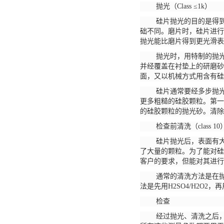
抛光（
Class ≤1k）
硅片抛光的目的是得
础不同。磨片时，硅片进行
抛光能比磨片得到更光滑表
抛光时，用特制的抛
并经覆盖在衬垫上的研磨砂
面，又以机械方式用含有硅
硅片通常要经多步抛
更多粗糙的硅胶颗粒。第一
的硅胶颗粒的抛光砂。清除
检查前清洗（
class 10
硅片抛光后，表面有
了大量的颗粒。为了能对硅
客户的要求，但能对其进行
通常的清洗方法是在
法是先用H2SO4/H2O
检查
经过抛光、清洗之后