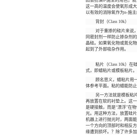
团会扮演n-施主的角色，
这一高的温度会使氧形成大
以有效的消除氧作为n-施
背封（
Class 10k）
对于重掺的硅片来说
同密封剂一样防止掺杂剂的
晶硅。如果氧化物或氮化物
起到了外部吸杂作用。
粘片（
Class 1
式，即蜡粘片或模板粘片。
顾名思义，蜡粘片用
体参考平面。粘的蜡能防
另一方法就是模板粘
再放置在软的衬垫上。这一
是硬接触，而是
“漂浮”在
光。用这种方法，放置硅片
机器上进行抛光时，两面能
一个方向的顶部时和相反方
缘遭到损坏。？除了许多加