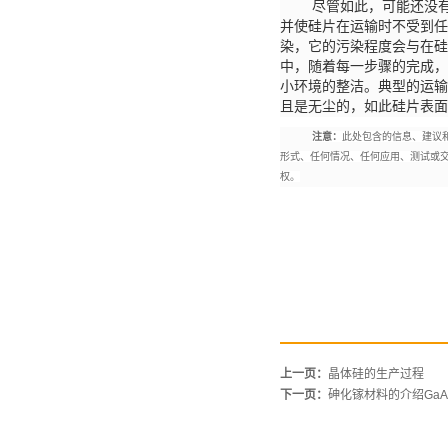
尽管如此，可能还没
并使硅片在运输时不受到任
染，它的污染程度会与在硅
中，随着每一步骤的完成，
小环境的整洁。典型的运输
且是无尘的，如此硅片表面
注意：
此处包含的信息、建议
形式、任何情况、任何应用、测试或
权。
上一页：
晶体硅的生产过程
下一页：
砷化镓材料的介绍GaA