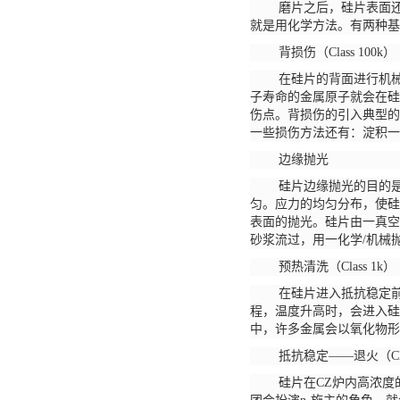
磨片之后，硅片表面
就是用化学方法。有两种
背损伤（
Class 100k）
在硅片的背面进行机
子寿命的金属原子就会在硅
伤点。背损伤的引入典型的
一些损伤方法还有：淀积一
边缘抛光
硅片边缘抛光的目的
匀。应力的均匀分布，使硅
表面的抛光。硅片由一真空
砂浆流过，用一化学
/机械
预热清洗（
Class 1k）
在硅片进入抵抗稳定
程，温度升高时，会进入硅
中，许多金属会以氧化物形
抵抗稳定
——退火（Cla
硅片在
CZ炉内高浓