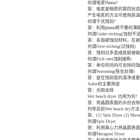
何谓电浆
Plasma?
答：电浆是物质的第四状态
产生电浆的方法可使用高温
何谓干式蚀刻
?
答：利用
plasma
将不要的薄
何谓
Under-etching(
蚀刻不
答：系指被蚀刻材料，在被
何谓
Over-etching(
过蚀刻
)
答：蚀刻过多造成底层被破
何谓
Etch rate(
蚀刻速率
)
答：单位时间内可去除的蚀
何谓
Seasoning(
陈化处理
)
答：
是在蚀刻室的清净或更
Asher
的主要用途
答：光阻去除
Wet bench dryer
功用为何
?
答：将晶圆表面的水份去除
列举目前
Wet bench dry
方法
答：
(1) Spin Dryer (2) Mar
何谓
Spin Dryer
答：利用离心力将晶圆表面
何谓
Maragoni Dryer