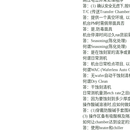
高压电击异常处理程序
答：
(1)
确认安全无虑下
,按
T/C (
传送
Transfer Chambe
答：
提供一个真空环境
,
以
机台
PM
时需佩带面具否
答：是
,防毒面具
机台停滞时间过久
run
货前
答：
Seasoning(
陈化处理
)
何谓
Seasoning(
陈化处理
)
答：
是在蚀刻室的清净或
何谓日常测机
答：机台日常检点项目
,
以
何谓
WAC (Waferless Auto 
答：无
wafer
自动干蚀刻清
何谓
Dry Clean
答：干蚀刻清机
日常测机量测
etch rate
之目
答：因为要蚀刻到多少厚
操作酸碱溶液时
,
应如何做
答：
(1)
穿戴防酸碱手套围
(3)
操作区备有吸酸棉及隔
如何让
chamber达到设定
答：使用
heater
和
chiller