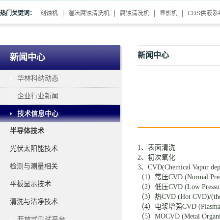
热门关键词：
刻蚀机
湿法腐蚀清洗机
腐蚀清洗机
显影机
CDS供液系
新闻中心
新闻中心
华林科纳动态
企业行业新闻
技术信息中心
半导体技术
1、表面清洗
光伏太阳能技术
2、初次氧化
检测与测量相关
3、
CVD(Chemical Vapor dep
（
1）常压CVD (Normal Pres
平板显示技术
（
2）低压
CVD (Low Press
（
3）热
CVD (Hot CVD)/(t
清洗与洁净技术
（
4）电浆增强
CVD (Plasm
（
5）MOCVD (Metal Orga
开放式测试平台