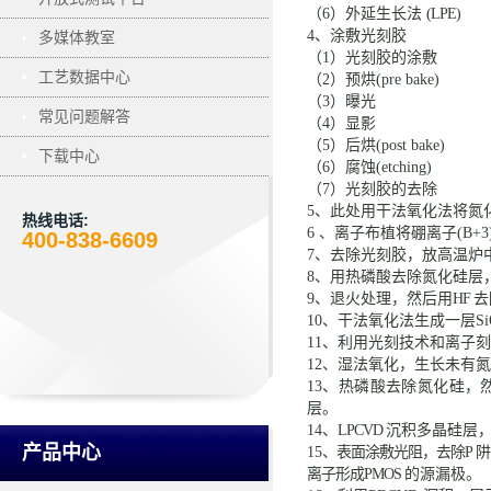
（
6）外延生长法
(LPE)
4、涂敷光刻胶
多媒体教室
（
1）光刻胶的涂敷
工艺数据中心
（
2）预烘
(pre bake)
（
3）曝光
常见问题解答
（
4）显影
（
5）后烘
(post bake)
下载中心
（
6）腐蚀
(etching)
（
7）光刻胶的去除
5、
此处用干法氧化法将氮
热线电话:
6
、离子布植将硼离子
(B+
400-838-6609
7、
去除光刻胶，放高温炉
8、
用热磷酸去除氮化硅层
9、
退火处理，然后用
HF
去
10
、干法氧化法生成一层
S
11
、利用光刻技术和离子刻
12
、湿法氧化，生长未有氮
13
、
热磷酸去除氮化
硅，
层。
14、
LPCVD
沉积多晶硅层
产品中心
15
、表面涂敷光阻，去除
P
阱
离子形成
PMOS
的源漏极。