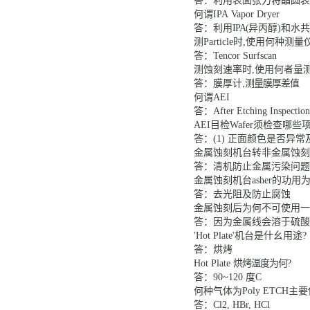
答：利用表面张力将晶圆表
何谓
IPA Vapor Dryer
答：利用
IPA(
异丙醇
)
和水共
测
Particle
时
,
使用何种测量
答：
Tencor Surfscan
测蚀刻速率时
,
使用何者量
答：膜厚计
,
测量膜厚差值
何谓
AEI
答：
After Etching Inspectio
AEI目检
Wafer
须检查哪些
答：
(1)
正面颜色是否异常
金属蚀刻机台转非金属蚀刻
答：清机防止金属污染问题
金属蚀刻机台
asher的功用
答：去光阻及防止腐蚀
金属蚀刻后为何不可使用一
答：因为金属线会溶于硫酸
'Hot Plate'机台是什幺用途
答：烘烤
Hot Plate
烘烤温度为何
?
答：
90~120 度
C
何种气体为
Poly ETCH
主要
答：
Cl2, HBr, HCl