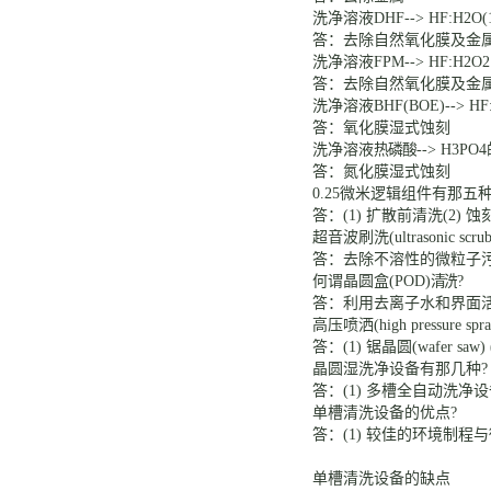
洗净溶液
DHF--> HF:H2O(1
答：去除自然氧化膜及金
洗净溶液
FPM--> HF:H2O2
答：去除自然氧化膜及金
洗净溶液
BHF(BOE)--> HF
答：氧化膜湿式蚀刻
洗净溶液
热磷酸
--> H3PO4
答：氮化膜湿式蚀刻
0.25
微米逻辑组件有那五
答：
(1)
扩散前清洗
(2) 
超音波刷洗
(ultrasonic scru
答：去除不溶性的微粒子
何谓晶圆盒
(POD)
清洗
?
答：利用去离子水和界面
高压喷洒
(high pressure spr
答：
(1) 锯晶圆
(wafer saw)
晶圆湿洗净设备有那几种
答：
(1)
多槽全自动洗净设
单槽清洗设备的优点
?
答：
(1)
较佳的环境制程与
单槽清洗设备的缺点