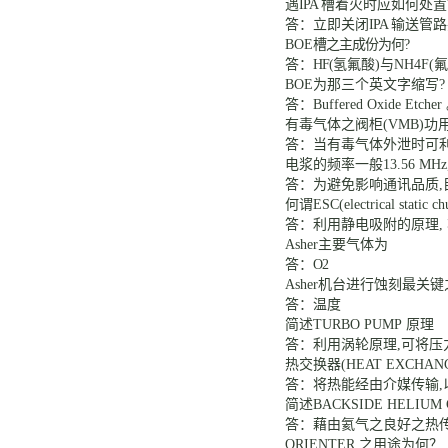
遇
IPA
槽着火时应如何处置
答：立即关闭
IPA
输送管路
BOE
槽之主成份为何
?
答：
HF(
氢氟酸
)与
NH4F(
氟
BOE
为那三个英文字缩写
答：
Buffered Oxide Etcher
有毒气体之阀柜
(VMB)
功
答：当有毒气体外泄时可
电浆的频率一般
13.56 MHz
答：为避免影响通讯品质
,
何谓
ESC(electrical static c
答：利用静电吸附的原理
,
Asher
主要气体为
答：
O2
Asher
机台进行蚀刻最关键
答：温度
简述
TURBO PUMP
原理
答：利用涡轮原理
,可将压
热交换器
(HEAT EXCH
答：将热能经由介媒传输
,
简述
BACKSIDE HELIUM
答：藉由氦气之良好之热
ORIENTER
之用途为何？