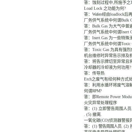
答：
蚀刻过程中
,
所施予之
Load Lock
之功能为何
?
答：
Wafers
经由
loadlock
后
厂务供气系统中何谓
Bulk 
答：
Bulk Gas
为大气中普
厂务供气系统中何谓
Inert
答：
Inert Gas
为一些特殊
厂务供气系统中何谓
Toxic
答：
Toxic Gas
为具有强烈
机台维修时
异常告示排及
答：将告示牌切至异常且
冷却器的冷却液为何功用
答：传导热
Etch
之废气有经何种方式
答：利用水循环将废气溶
何谓
RPM?
答：即
Remote Power M
火灾异常处理程序
答：
(1)
立即警告周围人员
. (5) 撤离
.
一氧化碳
(CO)侦测器警
答：
(1)
警告周围人员
. (2)