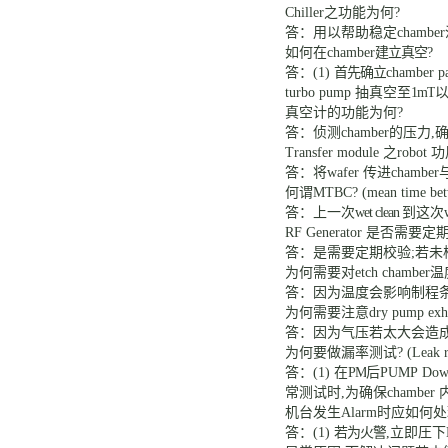
Chiller
之功能为何
?
答：用以帮助稳定
chamb
如何在
chamber
建立真空
?
答：
(1)
首先确立
chamber pa
turbo pump 抽真空至
1mT
真空计的功能为何
?
答：侦测
chamber
的压力
,
Transfer module 之
robot
功
答：将
wafer
传进
chamber
何谓
MTBC? (mean time bet
答：上一次
wet clean
到这次
RF Generator
是否需要定
答：是需要定期校验
;
若未
为何需要对
etch chamber
温
答：因为温度会影响制程
为何需要注意
dry pump exh
答：
因为气压若太大会造
为何要做漏率测试
? (Leak 
答：
(1) 在
PM
后
PUMP Dow
常测试时
,为确保
chamber
机台发生
Alarm时应如何
答：
(1)
若为火警
,立即圧下