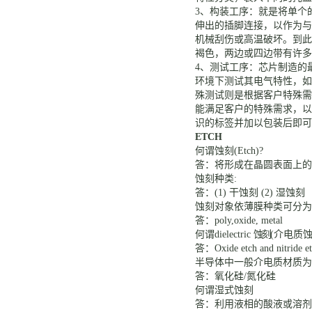
3、
构装工序：
就是将单个
伸出的插脚连接，以作为与
机械刮伤或高温破坏。到此
褐色，两边或四边带有许多
4
、测试工序：芯片制造的
环境下测试其电气特性，如
殊测试则是根据客户特殊需
能满足客户的特殊需求，以
识的标签并加以包装后即可
ETCH
何谓蚀刻
(Etch)?
答：将形成在晶圆表面上的
蚀刻种类
:
答：
(1) 干蚀刻
(2) 湿蚀刻
蚀刻对象依薄膜种类可分为
答：
poly,oxide, metal
何谓
dielectric
蚀刻
(介电质
答：
Oxide etch and nitride e
半导体中一般介电质材质为
答：氧化硅
/氮化硅
何谓湿式蚀刻
答：利用液相的酸液或溶剂