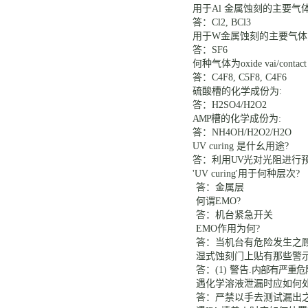
用于
Al
金属蚀刻的主要气
答：
Cl2, BCl3
用于
W金属蚀刻的主要气
答：
SF6
何种气体为
oxide vai/conta
答：
C4F8, C5F8, C4F6
硫酸槽的化学成份为
:
答：
H2SO4/H2O2
AMP
槽的化学成份为
:
答：
NH4OH/H2O2/H2O
UV curing
是什幺用途
?
答：利用
UV
光对光阻进行
'UV curing'
用于何种层次
?
答：金属层
何谓
EMO?
答：机台紧急开关
EMO作用为何
?
答：当机台有危险发生之
湿式蚀刻门上贴有那些警
答：
(1) 警告.
内部有严重危
遇化学溶液泄漏时应如何
答：严禁以手去测试漏出