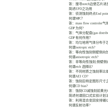
答：搜寻
notch
边
使芯片进
简述
EPD之功用
答：侦测蚀刻终点
End poin
何谓
MFC
？
答：
mass flow controler
气
GDP
为何
?
答：气体分配盘
(gas distri
GDP
有何作用？
答：均匀地将气体分布于
何谓
isotropic etch?
答：等向性蚀刻
侧壁侧向
何谓
anisotropic etch?
答：非等向性蚀刻
;
侧壁侧
何谓
etch
选择比
?
答：不同材质之蚀刻率比
何谓
AEI CD?
答：蚀刻后特定图形尺寸
何谓
CD bias?
答：蚀刻
CD
减蚀刻前黄光
简述何谓田口式实验计划
答：利用混合变因安排辅
何谓反射功率
?