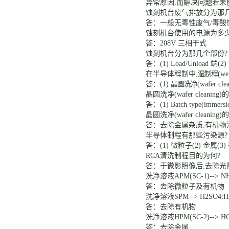
异常原因
,而解决问题
若未
蚀刻机台废气排放分为那
答：一般无毒性废气
/
毒酸
蚀刻机台使用的电源为多
答：
208V
三相
干式
蚀刻机台分为那几个部份
答：
(1) Load/Unload
端
(2)
在半导体程制中
,
湿制程
(we
答：
(1)
晶圆洗净
(wafer cle
晶圆洗净
(wafer cleaning)
的
答：
(1) Batch type(immersio
晶圆洗净
(wafer cleaning)
的
答：去除金属杂质
,有机
半导体制程有那些污染源
答：
(1) 微粒子(2) 金属(3
RCA
清洗制程目的为何
?
答：于微影照像后
,去除光
洗净溶液
APM(SC-1)--> 
答：去除微粒子及有机物
洗净溶液
SPM--> H2SO4:
答：去除有机物
洗净溶液
HPM(SC-2)--> H
答：去除金属