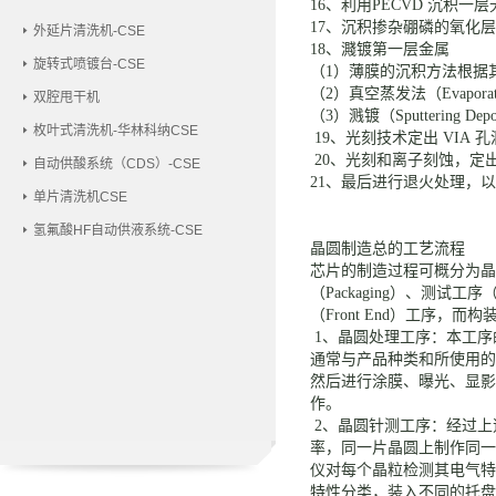
16、利用PECVD 沉积
17、沉积掺杂硼磷的氧化层
外延片清洗机-CSE
18、濺镀第一层金属
旋转式喷镀台-CSE
（
1）薄膜的沉积方法根据
（
2）真空蒸发法（Evaporation
双腔甩干机
（
3）溅镀（Sputtering Depos
枚叶式清洗机-华林科纳CSE
19、光刻技术定出 VIA
20、光刻和离子刻蚀，定出
自动供酸系统（CDS）-CSE
21、最后进行退火处理，以
单片清洗机CSE
氢氟酸HF自动供液系统-CSE
晶圆制造总的工艺流程
芯片的制造过程可概分为晶
（Packaging）、测试工序（
（Front End）工序，而
1、晶圆处理工序：本工序
通常与产品种类和所使用的
然后进行涂膜、曝光、显影
作。
2、晶圆针测工序：经过上
率，同一片晶圆上制作同一
仪对每个晶粒检测
其电气特
特性分类，装入不同的托盘