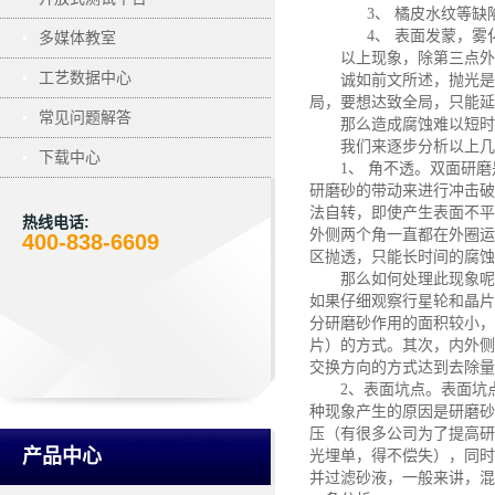
3、
橘皮水纹等缺
4、
表面发蒙，雾
多媒体教室
以上现象，除第三点外
工艺数据中心
诚如前文所述，抛光是
局，要想达致全局，只能延
常见问题解答
那么造成腐蚀难以短时
我们来逐步分析以上几
下载中心
1、
角不透。双面研磨
研磨砂的带动来进行冲击破
法自转，即使产生表面不平
热线电话:
外侧两个角一直都在外圈运
400-838-6609
区抛透，只能长时间的腐蚀
那么如何处理此现象呢
如果仔细观察行星轮和晶片
分研磨砂作用的面积较小，
片）的方式。其次，内外侧
交换方向的方式达到去除量
2、表面坑点。表面坑
种现象产生的原因是研磨砂
压（有很多公司为了提高研
产品中心
光埋单，得不偿失），同时
并过滤砂液，一般来讲，混