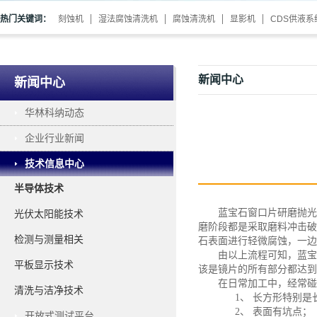
热门关键词：
刻蚀机
湿法腐蚀清洗机
腐蚀清洗机
显影机
CDS供液系
新闻中心
新闻中心
华林科纳动态
企业行业新闻
技术信息中心
半导体技术
蓝宝石窗口片研磨抛光
光伏太阳能技术
磨阶段都是采取磨料冲击破
检测与测量相关
石表面进行轻微腐蚀，一边
由以上流程可知，蓝宝
平板显示技术
该是镜片的所有部分都达到
在日常加工中，经常碰
清洗与洁净技术
1、
长方形特别是
2、
表面有坑点；
开放式测试平台