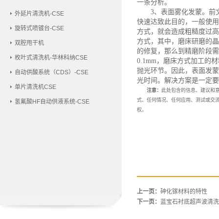
一条分析。
3、表面雾化发蒙。前
外延片清洗机-CSE
快速达致此目的，一般使用
旋转式喷镀台-CSE
方式，就会造成粗糙度过高
方式，其中，磨床研磨的晶
双腔甩干机
的修复，那么到精磨阶段需
枚叶式清洗机-华林科纳CSE
0.1mm，磨床方式加工的材
抛光环节。因此，表面发蒙
自动供酸系统（CDS）-CSE
光时间。解决方案是一定要
单片清洗机CSE
注意：
此处包含的信息、建议和
式、任何情况、任何应用、测试或交
氢氟酸HF自动供液系统-CSE
权。
上一页：
砷化镓材料的特性
下一页：
蓝宝石衬底超声波清洗