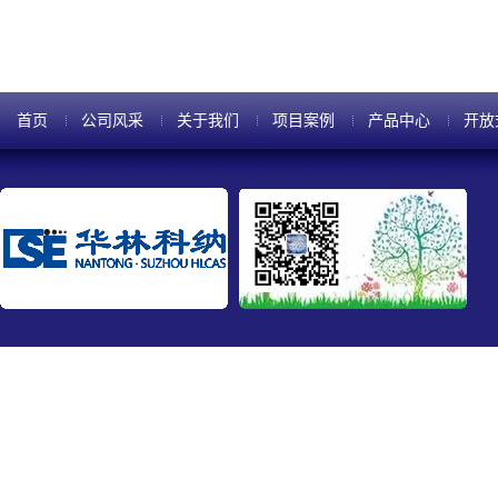
首页
公司风采
关于我们
项目案例
产品中心
开放