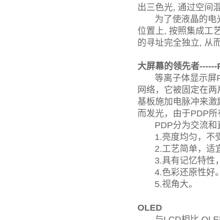
出三色光, 通过空
为了使液晶的电光效
位置上, 按照集成工艺,
的寻址完全独立, 从
大屏幕的领先者------P
等离子体显示屏PD
网络，它被固定在两
基板施加电脉冲来激
而发光，由于PDP
PDP分为交流和直
1.亮度均匀，不受
2.工艺简单，适
3.具有记忆特性
4.色彩还原性好
5.视角大。
OLED
与LCD相比,OL