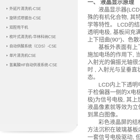
一、 液晶显示原理
外延片清洗机-CSE
液晶显示器(LCD
殊的有机化合物, 其
旋转式喷镀台-CSE
学等特性。 LCD的结
双腔甩干机
透明电极, 基板间充
枚叶式清洗机-华林科纳CSE
上下扭曲(90°)、
自动供酸系统（CDS）-CSE
基板外表面有上下两
施加电场的作用下, 
单片清洗机CSE
入射光的偏振光轴很少
氢氟酸HF自动供液系统-CSE
时 , 入射光与呈垂
态。
LCD内上下透明电
于检偏器一侧的X电极
极)为信号电极, 其
液晶像素就等效为立体
到黑白图像。
彩色液晶屏的结构是
方法沉积在玻璃基板内
一套信号电极驱动, 