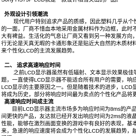
外观设
计引领潮流
现代用户特别追求产品的质感，因此塑料几乎从个性
的一面，厂商不惜血本地采用金属材料作为边框，此时
大有裨益。生活化的气息让厂商又看到另一种发展方向
行无论是天真无暇的卡通形象还是贴近大自然的木质材
来个性化LCD的主流发展趋势。
二、 追求高速响应时间
之前LCD显示器虽然有低辐射、文本显示效果极佳
题，一直使得LCD显示器不能适合所有用户的需要，响
LCD显示的主要原因之一。但是随着技术的进步，LC
将成为历史，部分将响应时间最为卖点的个性化产品将
高速响应时间成主流
目前LCD显示器主流市场多为响应时间为8ms的产
间更快的产品，友达就已经开发出响应时间为2ms的液
性能，能够在激烈画面变换的游戏中有良好的表现，基
来，急速的响应速度将会成为个性化LCD的发展趋势，越