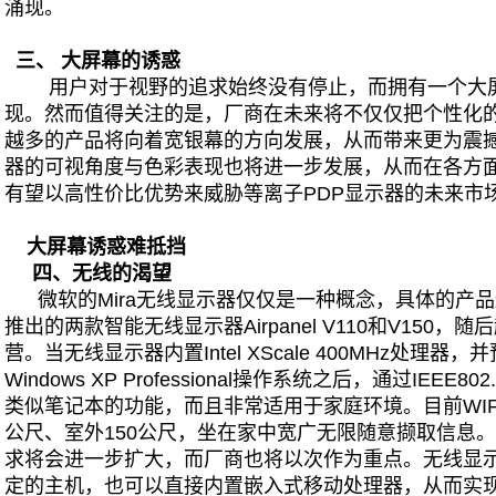
涌现。
三、 大屏幕的诱惑
用户对于视野的追求始终没有停止，而拥有一个大屏
现。然而值得关注的是，厂商在未来将不仅仅把个性化的
越多的产品将向着宽银幕的方向发展，从而带来更为震撼
器的可视角度与色彩表现也将进一步发展，从而在各方面
有望以高性价比优势来威胁等离子PDP显示器的未来市
大屏幕诱惑难抵挡
四、无线的渴望
微软的Mira无线显示器仅仅是一种概念，具体的产
推出的两款智能无线显示器Airpanel V110和V150
营。当无线显示器内置Intel XScale 400MHz处理器，并预
Windows XP Professional操作系统之后，通过IEE
类似笔记本的功能，而且非常适用于家庭环境。目前WIF
公尺、室外150公尺，坐在家中宽广无限随意撷取信息
求将会进一步扩大，而厂商也将以次作为重点。无线显
定的主机，也可以直接内置嵌入式移动处理器，从而实