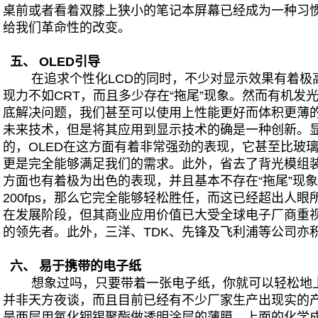
桌前或者看着双膝上狭小的笔记本屏幕已经成为一种习
给我们革命性的改变。
五、 OLED引导
在追求个性化LCD的同时，不少对显示效果有着极高
现力不如CRT，而且多少存在“拖尾”现象。然而有机发
底解决问题，我们甚至可以使用上性能更好而体积更薄的
未来技术，但是将其应用到显示技术的确是一种创新。
的，OLED在这方面有着非常强劲的表现，它甚至比玻
更是完全能够满足我们的需求。此外，省去了背光模组装
方面也有着极为出色的表现，并且基本不存在“拖尾”现
200fps，那么它完全能够轻松胜任，而这已经超出人眼
在发展阶段，但其商业应用价值已大受全球电子厂商重视
的领先者。此外，三洋、TDK、先锋及飞利浦等公司亦
六、 易于携带的电子纸
想象过吗，只要带着一张电子纸，你就可以轻松地上
并非天方夜谈，而且目前已经有不少厂家生产出现实的
是两层用氧化铟锡聚酯做透明涂层的薄膜，上面的化学