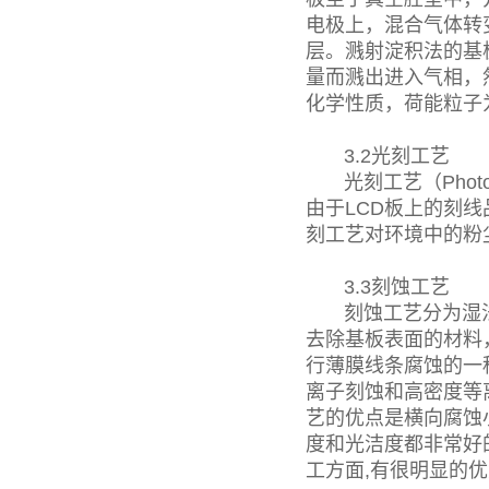
电极上，混合气体转
层。溅射淀积法的基
量而溅出进入气相，
化学性质，荷能粒子
3.2光刻工艺
光刻工艺（Photol
由于LCD板上的刻
刻工艺对环境中的粉
3.3刻蚀工艺
刻蚀工艺分为湿法
去除基板表面的材料
行薄膜线条腐蚀的一
离子刻蚀和高密度等
艺的优点是横向腐蚀
度和光洁度都非常好
工方面,有很明显的