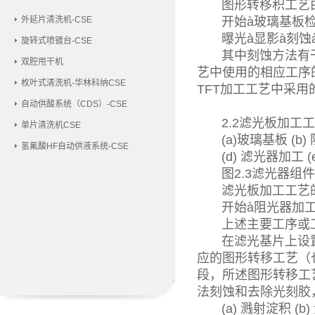
图形转移积工艺由淀
外延片清洗机-CSE
开始à玻璃基板检验
曝光à显影à刻蚀à
旋转式喷镀台-CSE
其中刻蚀方法有干
双腔甩干机
艺中使用的相应工序
枚叶式清洗机-华林科纳CSE
TFT加工工艺中采
自动供酸系统（CDS）-CSE
2.2滤光板加工
单片清洗机CSE
(a)玻璃基板 (b) 
氢氟酸HF自动供液系统-CSE
(d) 滤光器加工 (e)
图2.3滤光器组
滤光板加工工艺的作
开始à阻光器加工à
上述主要工序或工艺
在滤光基片上设置
应的图形转移工艺（
段，所述图形转移工
法刻蚀和去除光刻胶，各
(a) 溅射淀积 (b) 