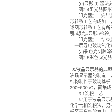
(e)显影 (f) 湿法
图2.4阻光器图
阻光器加工完毕后
形转移工艺完成加工
述图形转移工艺有所
覆à曝光à显影à检验
阻光器加工结束后，
上一层导电玻璃氧化铟锡（
(a)彩色光刻胶涂覆 (
图2.5彩色滤光
3.液晶显示器的典
液晶显示器的制造工
结构制作于玻璃基板
300~500oC，而
3.1淀积工艺
应用于液晶显示器制造
化学气相淀积法，另
板至于真空腔室中，