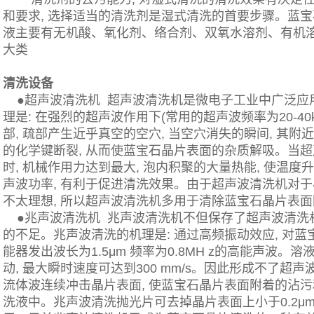
和要求, 选择适当的清洗剂是湿式清洗的首要步骤。蓝
液主要有无机酸、氧化剂、络合剂、双氧水溶剂、有机
大类
清洗设备
●超声波清洗机 超声波清洗机是微电子工业中广泛应用
理是: 在强烈的超声波作用下(常用的超声波频率为20-40
部, 疏部产生近乎真空的空穴, 当空穴消失的瞬间, 其附
的化学键断裂, 从而使蓝宝石晶片表面的杂质解吸。当
时, 机械作用力达到最大, 泡内积聚的大量热能, 使温度
声波功率, 有利于促进清洗效果。由于超声波清洗机对于
不太理想, 所以超声波清洗机多用于清除蓝宝石晶片表
●兆声波清洗机 兆声波清洗机不但保存了超声波清洗
的不足。兆声波清洗的机理是: 通过高频振动效应, 对蓝
能器发出波长为1.5μm 频率为0.8MH z的高能声波
动, 最大瞬时速度可达到300 mm/s。因此形成不了超
流体波连续冲击晶片表面, 使蓝宝石晶片表面附着的沾
洗液中。兆声波清洗抛光片可去掉晶片表面上小于0.2μm