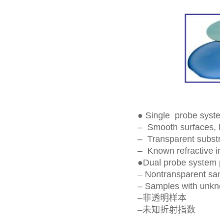
●
Single probe s
– Smooth surfac
– Transparent sub
– Known refracti
●
Dual probe syste
– Nontransparent sa
– Samples with unkno
–非透明样本
–未知折射指数