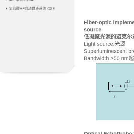
氢氟酸HF自动供液系统-CSE
Fiber-optic impleme
source
低凝聚光源的迈克尔
Light source:光源
Superluminescent b
Bandwidth >50
Optical EchoProbe 