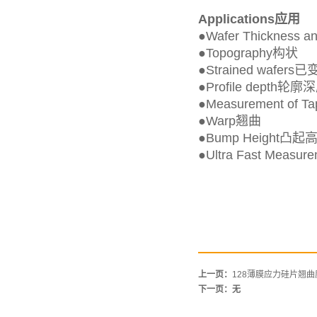
Applications应用
●
Wafer Thicknes
●
Topography构状
●
Strained wafer
●
Profile depth轮廓
●
Measurement of
●
Warp翘曲
●
Bump Height凸起
●
Ultra Fast Meas
上一页：
128薄膜应力硅片翘曲度
下一页：无