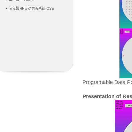
氢氟酸HF自动供液系统-CSE
Programable Data
Presentation of 