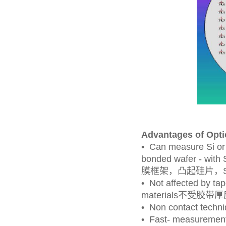
Advantages of O
• Can measure Si or 
bonded wafer - wi
膜框架，凸起硅片，
• Not affected by tap
materials不
• Non contact te
• Fast- measurem