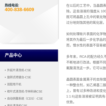
热线电话:
在以后的工艺中，当晶圆
400-838-6609
除。这些溶液的强度从 100
既可将晶圆上孔中的氧化
过分地刻蚀其他的氧化层，就要
如何处理硅片表面的化学
将其作为最后一步化学品的
而，憎水性的表面不容易被
产品中心
多年来，RCA 的配方经
不断地进行改进。根据不同的
氟酸清洗这一步。它可以放在 
外延片清洗机-CSE
旋转式喷镀台-CSE
晶圆表面金属离子的去除
双腔甩干机
一种整合剂，如乙烯基二
上，曾有过多种改进和变化。SC一
枚叶式清洗机-华林科纳CSE
1:1:6)这些溶液被证
自动供酸系统（CDS）-CSE
优势。
单片清洗机CSE