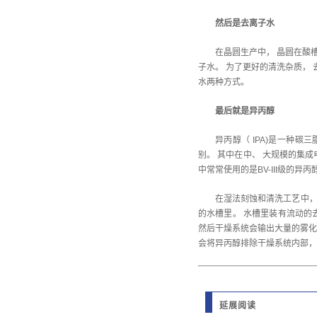
然后是去离子水
在晶圆生产中， 晶圆在酸
子水。 为了更好的清洗杂质，
水两种方式。
最后就是异丙醇
异丙醇（ IPA)是一种
别。 其中在中、 大规模的集
中常常使用的是BV-III级的异丙
在湿法刻蚀和清洗工艺中，
的水槽里。 水槽里装有流动的
然后干燥系统会输出大量的雾化
会将异丙醇排除干燥系统内部，
延展阅读