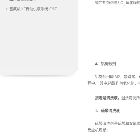
缓冲刻蚀剂与
SiO
氧化膜
2
氢氟酸HF自动供液系统-CSE
4、铝刻蚀剂
铝刻蚀剂即 M2，是磷酸、
程中。 其中,硝酸作为氧化剂，
接着是清洗液，
湿法清洗所
1、硫酸清洗液
硫酸清洗剂是硫酸和双氧水的
反应机理是：