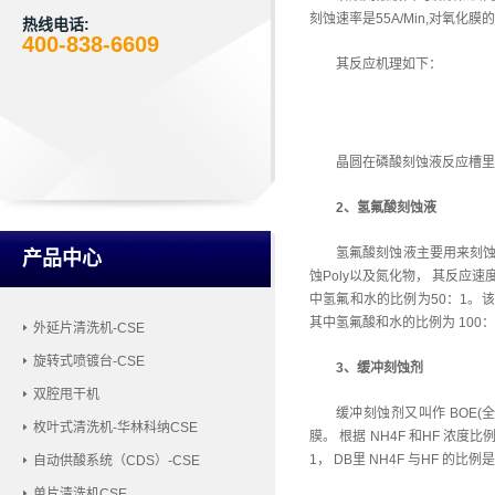
刻蚀速率是55A/Min,对氧化
热线电话:
400-838-6609
其反应机理如下：
晶圆在磷酸刻蚀液反应槽里
2、氢氟酸刻蚀液
氢氟酸刻蚀液主要用来刻蚀氧
产品中心
蚀Poly以及氮化物， 其反应
中氢氟和水的比例为50：1。该
其中氢氟酸和水的比例为 10
外延片清洗机-CSE
旋转式喷镀台-CSE
3、缓冲刻蚀剂
双腔甩干机
缓冲刻蚀剂又叫作 BOE(全称
枚叶式清洗机-华林科纳CSE
膜。 根据 NH4F 和HF 浓度比例
1， DB里 NH4F 与HF 的比例是
自动供酸系统（CDS）-CSE
单片清洗机CSE