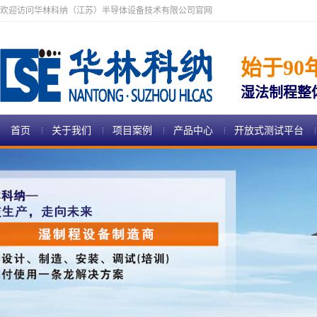
欢迎访问华林科纳（江苏）半导体设备技术有限公司官网
始于90
湿法制程整
首页
关于我们
项目案例
产品中心
开放式测试平台