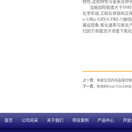
特性
,
这些特性与氢氧化钾
当施加阳极值大于
PP
化学形成
,
正硅反转层和正
n-Si和p-Si的OCP和I
输运现象
,
氧化速率与氧化
归因于高载流子浓度下氧化
上一页：
电镀互连的结晶度控制
下一页：
有效的Post-TSV-DR
首页
公司风采
关于我们
项目案例
产品中心
开放