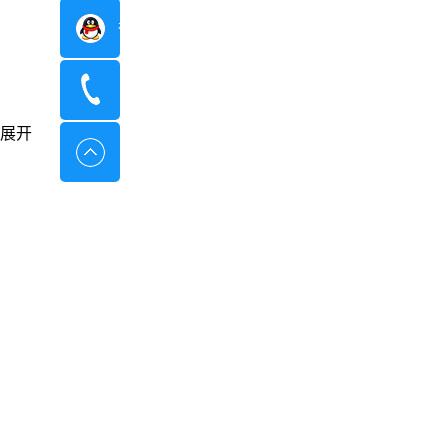
在线咨询
400-8798-096
展开