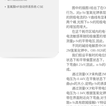
氢氟酸HF自动供液系统-CSE
图中的插图
1给出了在O
行为，对p-St/氢氧化钾
的阴极电流的I-V曲线有显
两个峰
,
光照下
n-St的阳
的增加而增大。
在这个耗尽区域内的电
电流敏感率随阳极偏置的增
测量p-St的平带电压
,
因此，
不同的碱烃电解质中
O
2M氢氧化钾中，OH-/H
我们假设平衡时的电位
状态下和平带偏置状态下，
下弯曲0.21eV
,
因此，
n-S
成。
通过测量
OCP来构建2
电压为
-0.44V
,
在平衡状态下
曲
qbs的大小
,
说明
p-St
通过测量
OCP和平带电
电压为-1.04V
,
根据氢氧化钾
带在界面附近向下弯曲
,
对
致
n-Si具有欧姆接触I-V特