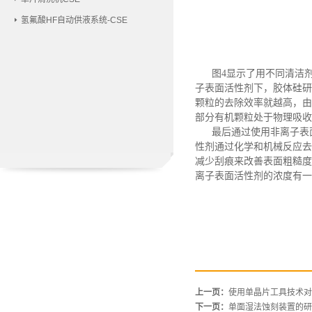
氢氟酸HF自动供液系统-CSE
图
4显示了用不同清洁
子表面活性剂下，胶体硅研
颗粒的去除效率就越高
，
由
部分有机颗粒处于物理吸收
最后
通过使用非离子表
性剂通过化学和机械反应去
减少刮痕来改善表面粗糙度
离子表面活性剂的浓度有一
上一页：
使用单晶片工具技术对
下一页：
单面湿法蚀刻装置的研