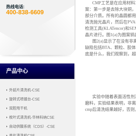
CMP工艺是在应用材料3
热线电话:
案：第一步是去除大块铜，
400-838-6609
部分介质。所有的晶圆都用
清洗抛光晶片
，
然后在
PV
检测工具(KLATencor)
晶片进行。图1(a)为图案
图
2(a)显示了在没
缺陷包括
BTA、颗粒、胶
底是什么
，
我们观察到，超
产品中心
外延片清洗机-CSE
实验中
随着表面活性剂
旋转式喷镀台-CSE
磨料，实验结果表明，非离
双腔甩干机
cmp后清洗结果越好，否
枚叶式清洗机-华林科纳CSE
自动供酸系统（CDS）-CSE
单片清洗机CSE