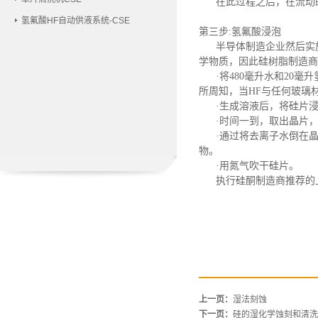
在此过程之后，在流动
氢氟酸HF自动供液系统-CSE
第三步
:氢氟酸浸泡
半导体制造企业然后实
学物质，因此硅树脂制造商
·将480毫升水和2
所周知，当HF与任何玻璃
·生成溶液后，将硅片浸
·时间一到，取出晶片
·通过将去离子水倒在
物。
·用氮气吹干硅片。
执行硅酮制造商推荐的
上一页：
湿法刻蚀
下一页：
硅的湿化学蚀刻和清洗