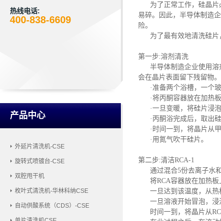
为了正常工作，硅晶片
热线电话:
易碎。因此，半导体制造企
400-838-6609
险。
为了最有效地清洗硅片
第一步
:溶剂清洗
半导体制造企业使用溶
会在晶片表面留下残留物。
·准备两个浴槽，一个
·将丙酮容器放在加热板
·一旦变暖，将硅片浸泡
产品中心
·丙酮浴完成后，取出
·时间一到，将晶片从
·用氮气吹干硅片。
外延片清洗机-CSE
第二步
:清洁RCA-1
旋转式喷镀台-CSE
通过混合
5份去离子水和
双腔甩干机
将
RCA容器放在加热板
一旦达到该温度，从热
枚叶式清洗机-华林科纳CSE
一旦溶液开始冒泡，浸
自动供酸系统（CDS）-CSE
时间一到，将晶片从
R
单片清洗机CSE