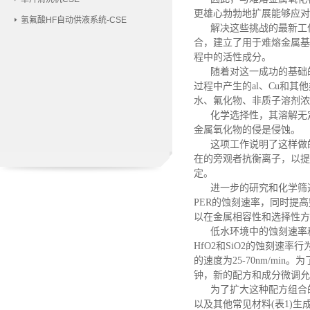
更雄心勃勃地扩展能够应对
氢氟酸HF自动供液系统-CSE
解决这些挑战的最新工
合，建立了用于难熔金属基
程中的活性成分。
随着对这一成功的基础
过程中产生的al、Cu和
水、氟化物、非质子溶剂浓
化学选择性，其溶解无
金属氧化物的侵是侵蚀。
这项工作说明了这样做
在的旁观者抗衡离子，以提供
定。
进一步的研究和化学筛
PER的蚀刻速率，同时提
以在金属相容性和选择性方
低水环境中的蚀刻速率
HfO2和SiO2的蚀刻速率行
的速度为25-70nm/min
钟，新的配方和成分微调允许保持
为了扩大这种配方组合
以及其他常见材料(表1)生