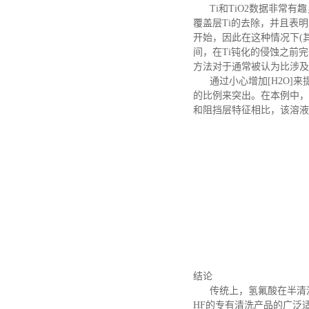
Ti和TiO2数据非常有
覆盖层Ti的去除，并且表明
开始，因此在这种情况下(其中
间，在Ti钝化的侵蚀之前
方法对于通常被认为比涉及
通过小心增加
[H2O
的比例来突出。在本例中，
和阻挡层特征相比，该溶液
结论
传统上，氢氟酸在半清
HF的专有清洗产品的广泛