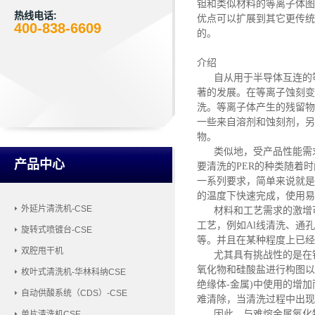
钽和类似材料的等离子体图
热线电话:
优点可以扩展到其它更传统
400-838-6609
的。
介绍
自从用于半导体互连的
著的发展。在等离子蚀刻变
洗。等离子体产生的残留物
一些来自溶剂和蚀刻剂，另
物。
类似地，受产品性能需
产品中心
要清洗的
PER的种类随着
一系列要求，简单来说就是
的温度下快速完成，使用易
外延片清洗机-CSE
材料和工艺需求的激增
工艺，例如
Al线清洗、通
旋转式喷镀台-CSE
等。并且在某种程度上已经
双腔甩干机
尤其具有挑战性的是在
氧化物和硅酸盐进行构图以
枚叶式清洗机-华林科纳CSE
绝缘体-金属)中使用的增
自动供酸系统（CDS）-CSE
难清除，当清洗过程中出现
因此，与难熔金属氧化
单片清洗机CSE