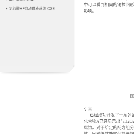
中可以看到相同的锡拉回形态
氢氟酸HF自动供液系统-CSE
影响。
引言
已经成功开发了一系列
化合物A已经显示出与H2
腐蚀。对于给定的配方组分
性，同时仍然能够保持与铜