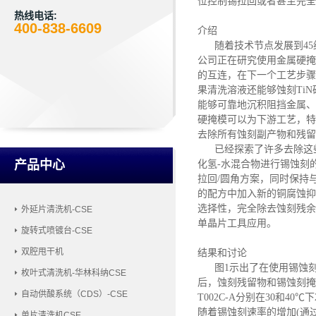
位控制锡拉回或者甚至完全
热线电话:
400-838-6609
介绍
随着技术节点发展到4
公司正在研究使用金属硬掩
的互连，在下一个工艺步骤
果清洗溶液还能够蚀刻Ti
能够可靠地沉积阻挡金属、
硬掩模可以为下游工艺，特
去除所有蚀刻副产物和残留
已经探索了许多去除这
产品中心
化氢-水混合物进行锡蚀刻
拉回/圆角方案，同时保持
的配方中加入新的铜腐蚀抑
选择性，完全除去蚀刻残余
外延片清洗机-CSE
单晶片工具应用。
旋转式喷镀台-CSE
双腔甩干机
结果和讨论
图
1示出了在使用锡蚀刻
枚叶式清洗机-华林科纳CSE
后，蚀刻残留物和锡蚀刻掩
自动供酸系统（CDS）-CSE
T002C-A分别在30和40
随着锡蚀刻速率的增加
(通
单片清洗机CSE