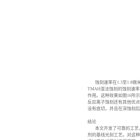
蚀刻速率在
1.3至1.
TMAH湿法蚀刻的蚀刻速
作用。这种效果如图16所
反应离子蚀刻还有其他优点
没有底切，并且在深蚀刻后
结论
本文开发了可靠的工艺
剂的基线光刻工艺。对这种