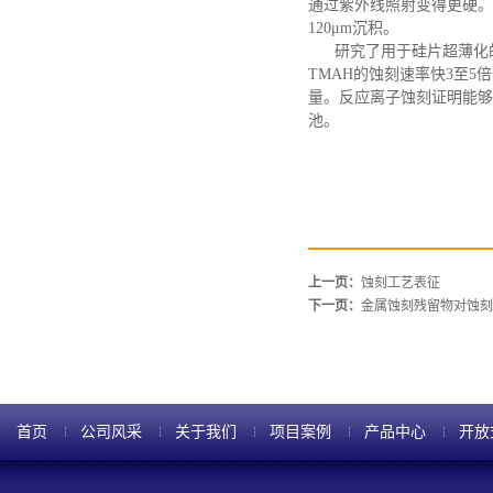
通过紫外线照射变得更硬。
120μm沉积。
研究了用于硅片超薄化
TMAH的蚀刻速率快3至
量。反应离子蚀刻证明能够
池。
上一页：
蚀刻工艺表征
下一页：
金属蚀刻残留物对蚀刻
首页
公司风采
关于我们
项目案例
产品中心
开放