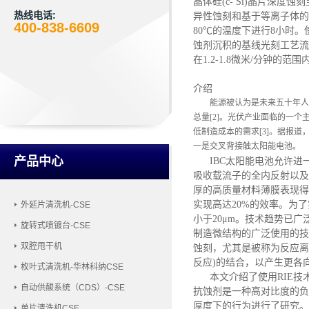
晶体硅(c- Si)晶片深度蚀
热线电话:
异性蚀刻和基于等离子体的反
400-838-6609
80℃的温度下进行8小时。使
蚀剂沉积的基线光刻工艺流程
在1.2-1.8微米/分钟
介绍
能源被认为是未来五十年人
总量
[2]。光伏产业面临的一
低制造成本的需求[3]。据报
一是交叉背接触太阳能电池。
产品中心
IBC太阳能电池允许
吸收载流子的全内反射以及
厚的高质量材料薄膜表现得
实现高达20%的效率。为
外延片清洗机-CSE
小于20μm。技术趋势已
旋转式喷镀台-CSE
制造微结构的广泛使用的技
双腔甩干机
蚀刻，尤其是被称为反应离
反应)的结合，以产生更各
枚叶式清洗机-华林科纳CSE
本文介绍了使用
RIE
自动供酸系统（CDS）-CSE
抗蚀剂是一种高对比度的负
厚度下的行为进行了研究。使
单片清洗机CSE