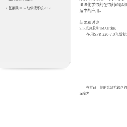
湿法化学蚀刻在蚀刻轮廓和
氢氟酸HF自动供液系统-CSE
造中的应用。
结果和讨论
SPR光刻胶和TMAH蚀刻
在用
SPR 220-7
在样品一侧的光致抗蚀剂的
深度为