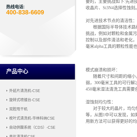
要的
，
主要挑战如下
:
先进
热线电话:
收晶片、
Si3N4选择性蚀刻
400-838-6609
对先进技术节点的清洁性：
根据国际半导体技术路
挑战，例如对颗粒和金属污
控制以及部件清洁和老化，如
毫米alpha工具的颗粒性
模式崩溃和损坏：
产品中心
随着尺寸和间距的缩小
弱，300毫米工具的可行解
450毫米湿法清洗工具需
外延片清洗机-CSE
旋转式喷镀台-CSE
湿蚀刻均匀性：
对于较大的晶片，均匀
双腔甩干机
等，从图1中可以发现，如果
枚叶式清洗机-华林科纳CSE
用新方法可以获得更好的均
自动供酸系统（CDS）-CSE
单片清洗机CSE