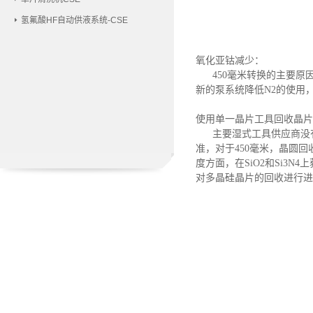
氢氟酸HF自动供液系统-CSE
氧化亚钴减少：
450毫米转换的主要
新的泵系统降低N2的使用
使用单一晶片工具回收晶片
主要湿式工具供应商没
准，对于450毫米，晶圆
度方面，在SiO2和Si3
对多晶硅晶片的回收进行进