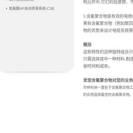
构元件中,它们的低摩擦、
氢氟酸HF自动供液系统-CSE
5.含氟聚合物是有效的电绝
某些含氟聚合物（例如聚四
物的优势来设计电缆系统等
概括
这些特性的这种独特组合只
只需选择其中一种材料,制
省时间和成本。
发现含氟聚合物对您的业务
华林科纳一直处于含氟聚合物工
的应用选择最佳的含氟聚合物。