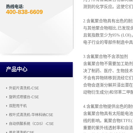
热线电话:
测到的化学反应。这使它们
400-838-6609
2.含氟聚合物具有出色的耐
与其他聚合物相比
,已发现
且氧指数至少为95% (L
电子行业的零部件制造中具
3.含氟聚合物不含添加剂
含氟聚合物不需要加工助剂
产品中心
决了制药、医疗、生物技术
不会有异物转移到流经它们
合物会逐渐分解并浸出潜在的
外延片清洗机-CSE
动物衍生成分)和邻苯二甲
旋转式喷镀台-CSE
双腔甩干机
4.含氟聚合物提供出色的耐
含氟聚合物具有太阳能电池
枚叶式清洗机-华林科纳CSE
线的影响。氟聚合物ETF
自动供酸系统（CDS）-CSE
重要的紫外线透射率和自清
单片清洗机CSE