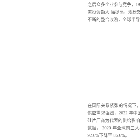
之后众多企业参与竞争，19
需投资额大 幅提高，规模
不断的整合收购，全球半导体
在国际关系紧张的情况下
供应需求强烈，
2022 
硅片厂商为代表的供给影响
数据， 2020 年全球前三
92.6%下降至 86.6%。