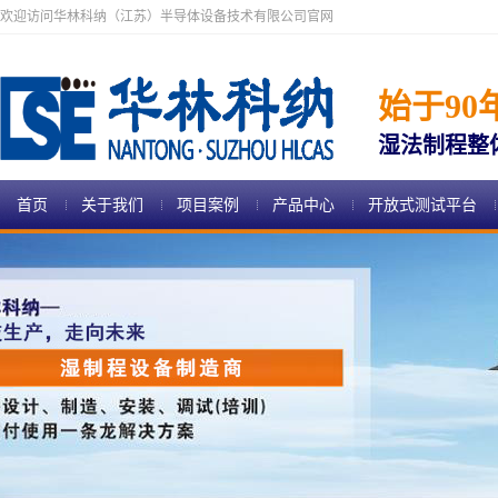
欢迎访问华林科纳（江苏）半导体设备技术有限公司官网
始于90
湿法制程整
首页
关于我们
项目案例
产品中心
开放式测试平台