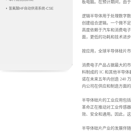
板电脑。在预计期间，由于
氢氟酸HF自动供液系统-CSE
逻辑半导体用于处理数字数
创建组合逻辑。一个微不足
高度依赖于汽车和消费电子
面，更低的功耗和技术进步
按应用，全球半导体硅片市
消费电子产品占据最大的市
料制成的 IC 和其他半
诺在未来五年内创造 240 
内公司在供应和制造方面的
半导体硅片的工业应用包括
革命正在推动对工业传感器
效、安全和通用。因此，这
半导体硅片产业的发展伴随