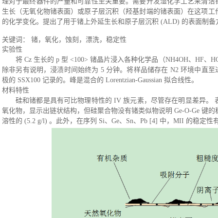
理对于最终器件的产量和可靠性至关重要。需要开发湿化学工艺来清洁
生长（无氧化物锗表面）或原子层沉积（羟基封端的锗表面）
在这项工
的化学变化。提出了用于锗上外延生长和原子层沉积
(ALD) 的表面制
关键词：
锗，氧化，蚀刻，漂洗，稳定性
实验性
将
Cz 生长的 p 型 <100> 锗晶片浸入各种化学品（NH4OH、HF
除非另有说明，浸渍时间始终为 5 分钟。将样品储存在 N2 环境中直至进一
极的 SSX100 记录的。峰是混合的 Lorentzian-Gaussian 拟合线性。
材料特性
硅和锗都是具有可比物理特性的
IV 族元素，尽管存在明显差异。 
氧化物，显示出链状结构，但硅聚合物没有锗类似物说明
Ge-O-Ge 
溶性的 (5.2 g/l) 。此外，在序列 Si、Ge、Sn、Pb [4] 中，MII 