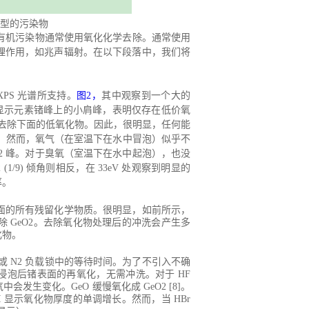
类型的污染物
有机污染物通常使用氧化化学去除。通常使用
理作用，如兆声辐射。在以下段落中，我们将
XPS 光谱所支持。
图
2，
其中观察到一个大的
 仅显示元素锗峰上的小肩峰，表明仅存在低价氧
组成。不去除下面的低氧化物。因此，很明显，任何能
。
然而，氧气（在室温下在水中冒泡）似乎不
O2 峰。对于臭氧（室温下在水中起泡），也没
(1/9) 倾角则相反，在 33eV 处观察到明显的
率。
面的所有残留化学物质。很明显，如前所示，
除
GeO2。去除氧化物处理后的冲洗会产生多
化物。
ir 或 N2 负载锁中的等待时间。为了不引入不确
浸泡后锗表面的再氧化，无需冲洗。对于
HF
生变化。GeO 缓慢氧化成 GeO2 [8]。
 显示氧化物厚度的单调增长。然而，当 HBr