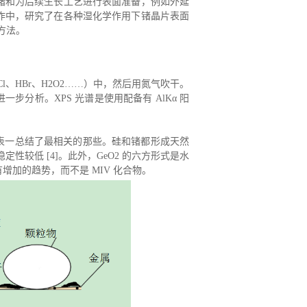
锗和为后续生长工艺进行表面准备，例如外延
作中，研究了在各种湿化学作用下锗晶片表面
备方法。
、HCl、HBr、H2O2……）中，然后用氮气吹干。
步分析。XPS 光谱是使用配备有 AlKα 阳
表一
总结了最相关的那些。硅和锗都形成天然
键的稳定性较低 [4]。此外，GeO2 的六方形式是水
的稳定性有增加的趋势，而不是 MIV 化合物。