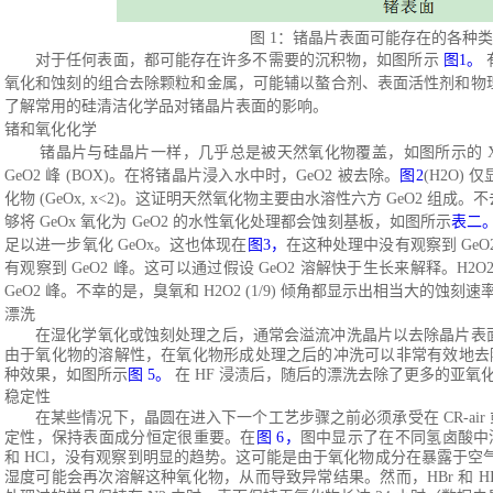
图
1：锗晶片表面可能存在的各种
对于任何表面，都可能存在许多不需要的沉积物，如图所示
图
1。
氧化和蚀刻的组合去除颗粒和金属，可能辅以螯合剂、表面活性剂和物
了解常用的硅清洁化学品对锗晶片表面的影响。
锗和氧化化学
锗晶片与硅晶片一样，几乎总是被天然氧化物覆盖，如图所示的
GeO2 峰 (BOX)。在将锗晶片浸入水中时，GeO2 被去除。
图
2
(H2O)
化物 (GeOx, x<2)。这证明天然氧化物主要由水溶性六方 GeO2 
够将 GeOx 氧化为 GeO2 的水性氧化处理都会蚀刻基板，如图所示
表二
足以进一步氧化
GeOx。这也体现在
图
3，
在这种处理中没有观察到
Ge
有观察到 GeO2 峰。这可以通过假设 GeO2 溶解快于生长来解释。H2O2 
GeO2 峰。不幸的是，臭氧和 H2O2 (1/9) 倾角都显示出相当大的蚀刻速
漂洗
在湿化学氧化或蚀刻处理之后，通常会溢流冲洗晶片以去除晶片表
由于氧化物的溶解性，在氧化物形成处理之后的冲洗可以非常有效地去
种效果，如图所示
图
5。
在
HF 浸渍后，随后的漂洗去除了更多的亚氧
稳定性
在某些情况下，晶圆在进入下一个工艺步骤之前必须承受在
CR-a
定性，保持表面成分恒定很重要。在
图
6，
图中显示了在不同氢卤酸中
和 HCl，没有观察到明显的趋势。这可能是由于氧化物成分在暴露于空气中会发
湿度可能会再次溶解这种氧化物，从而导致异常结果。然而，HBr 和 HI