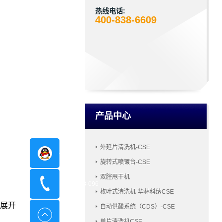
热线电话:
400-838-6609
产品中心
外延片清洗机-CSE
在线咨询
旋转式喷镀台-CSE
双腔甩干机
400-8798-096
枚叶式清洗机-华林科纳CSE
展开
自动供酸系统（CDS）-CSE
单片清洗机CSE