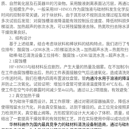
质、自然氧化层及石英器
Ⅲ的污染物。采用酸液剥离表面沾污层，再通
在规模生产中，一般采用
HF+HNO
3
,作为腐蚀液与硅材料发生化学
时间的控制非常关键。对于块状料，由于其形状不规则且处理过程互相
多次试验后发现：对腐蚀槽溶液降温能有效控制反应速度、降低材料损失
梯溢流、加热超声的依次水洗，可以将残留酸液去除。热氮吹扫去除水
干燥效果良好。
2、
结构设计
基于上述结果，结合考虑块状料和棒状料的结构特点，我们进行了
位排布：酸腐蚀
→QDR水洗→2阶梯溢流水洗→加热超声水洗→热氮吹
硅棒
/硅芯清洗设备工位排布：酸腐蚀→QDR/溢流水洗→超声水洗
2.1腐蚀槽
HF+HN
O3
与硅材料反应剧烈，产生大量的热量及烟雾。在不加制冷
在工件由腐蚀槽取出后，热的工件表面接触空气后迅速氧化，造成清洗
少传送时间。我们在槽内四周布置波纹盘管。管
内通冷水用于溶液的降
并防止二次氧化。试验证明：增加冷盘管可使溶液温度降至
40℃左右
使工件在空气中的暴露时间减少至4s以内。通过以上2项措施，有效避免
2.2 真空加热干燥
专为硅块干燥而设计。其工作原理：通过对密闭容器抽真空，降低
使得残留水分汽化，并由真空泵抽出，达到干燥目的。此工位完全按照
力检测开关，真空截止阀等。方形腔室的设计大大减小了体积、质量，
结出了一套提高干燥效率的有效控制工艺，并在实际使用中得以成功应
华林科纳作为国内最具竞争力的硅材料清洗设备制造商，通过与硅