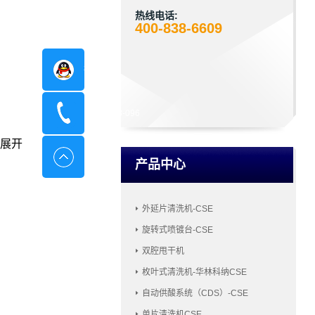
热线电话:
400-838-6609
在线咨询
400-8798-096
展开
产品中心
外延片清洗机-CSE
旋转式喷镀台-CSE
双腔甩干机
枚叶式清洗机-华林科纳CSE
自动供酸系统（CDS）-CSE
单片清洗机CSE