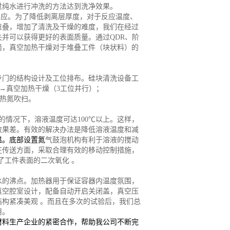
过纯水进行冲洗的方法达到洗净效果。
反应。为了降低剥离层厚度，对于反应温度、
堆叠，增加了清洗及干燥的难度，我们在经过
并可以获得更好的表面质量。通过QDR、阶
滴，真空加热干燥对于堆叠工件（块状料）的
专门的结构设计及工位排布。硅块清洗设备工
扫→真空加热干燥（3工位并行）
；
→热氮吹扫。
的情况下，溶液温度可达
100℃以上。这样，
效果差。有效的解决办法是降低溶液温度和减
温。底部设置氮
气鼓泡机构有利于溶液的搅动
。在传送方面，采取合理有效的移动控制措施，
了工件表面的二次氧化 。
水的沸点。加热器用于保证容器内温度氛围，
真空腔室设计，配备自动开启关闭盖，真空压
结构紧凑美观
。而且在多次的试验后，我们总
用。
材料生产企业的紧密合作，帮助我公司不断完