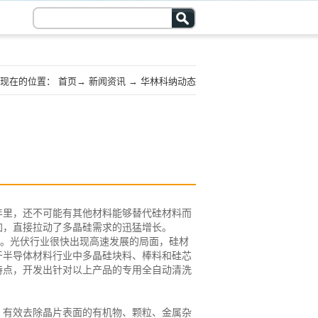
现在的位置：
首页
→
新闻资讯
→
华林科纳动态
0年里，还不可能有其他材料能够替代硅材料而
加，直接拉动了多晶硅需求的迅猛增长。
转变。光伏行业很快出现高速发展的局面，硅材
于半导体材料行业中多晶硅块料、棒料和硅芯
特点，开发出针对以上产品的专用全自动清洗
，有效去除晶片表面的有机物、颗粒、金属杂