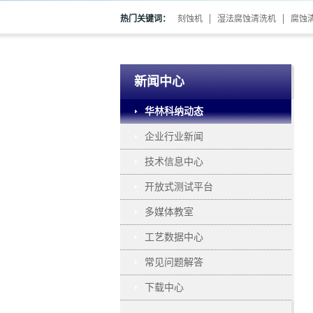
热门关键词：
刻蚀机
湿法腐蚀清洗机
腐蚀
新闻中心
华林科纳动态
企业行业新闻
技术信息中心
开放式测试平台
多媒体教室
工艺数据中心
常见问题解答
下载中心