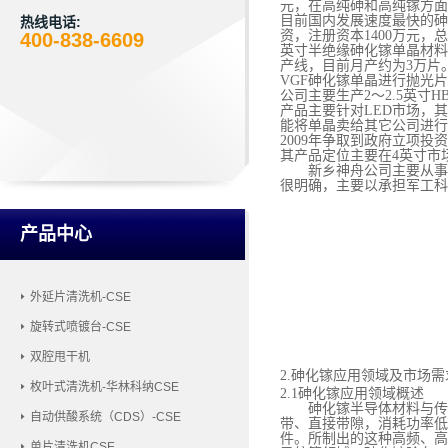
元，在高纯砷和高纯镓方面也
目前国内发展速度最快的砷
热线电话:
资，注册资本1400万元，
400-838-6609
英寸半绝缘砷化镓单晶材料
产线，目前月产约为3万片。
VGF砷化镓单晶进行抛光
公司主要生产2～2.5英寸
产品主要针对LED市场，
能将单晶卖给其它公司进行
2009年争取到政府立项投
其产品定位主要在4英寸市
新乡神舟公司主要从事
很明确，主要以承担军工科
产品中心
外延片清洗机-CSE
旋转式喷镀台-CSE
双腔甩干机
2.砷化镓应用领域及市场
枚叶式清洗机-华林科纳CSE
2.1砷化镓应用领域概述
砷化镓半导体材料与传
自动供酸系统（CDS）-CSE
带、直接带隙，消耗功率低的特
件。所制出的这种高频、高
单片清洗机CSE