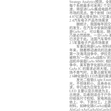
Strategy Analyt
每个系统最多可采用2 个交换
渡，将促进GaAs集成电路市场的
市场的亮点。整个射频（RF
4.87亿美元增长到6.37亿
2.4汽车电子产品市场需求
据统计，我国每年因交
的发生，在汽车中安装防撞
是GaAs IC。 可以
乃是必然趋势。一旦GaAs
已涉足于此。法国汽车零件制造商
2.5军事电子产品市场需求
军事应用是
GaAs 
年来，随着移动通讯的迅速
第一次海湾战争中，伊拉克
被称为“一场GaAs战胜Si
战机中装载GaAs MMIC
争中，美军数字化部队的出
GaAs IC 的需求必将大
场不景气时，主要占据军用市
2.6砷化镓在LED方面的需
发光二极管
(Light
光，不但体积小，且寿命长
求，早已成为日常生活中十
LED 主要以显示用途为主，
示用途，后者则适合于户外
印纸张尺寸检知、家电用品
依上、中、下游分工。上游
材料，如砷化镓(GaAs)
AlxGa1-xAs/GaAsAlx