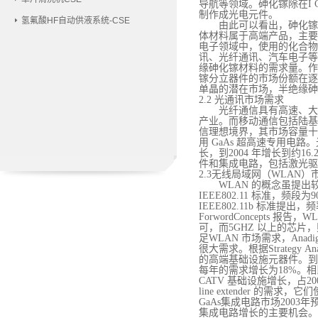
导航等领域。砷化镓除在I
制作成光电元件。
氢氟酸HF自动供液系统-CSE
由此可以看出，砷化镓
体材料属于高端产品，主要
电子领域中，使用的化合物
讯、光纤通讯、汽车电子等
缘砷化镓材料的需求量。作
镓分立器件的市场份额在逐
单晶的潜在市场，半绝缘砷
2.2 光通讯市场需求
光纤通信具有高速、大
产业。而移动通信包括陆基
信理想境界，其市场容量十
用 GaAs 超高速专用电
长，到2004 年增长到约16.
件和集成电路，包括激光驱动
2.3无线局域网（WLAN
WLAN 的概念虽提
IEEE802.11 标准，频
IEEE802.11b 标准提
ForwordConcepts 报
可，而5GHZ 以上的芯片，则
足WLAN 市场需求，Anadi
很大需求。根据Strategy
的高端基础设施元器件。到20
每年的需求增长为18%。相
CATV 基础设施增长，占2009
line extender 的需
GaAs集成电路市场2003
集成电路增长的主要机会。到2