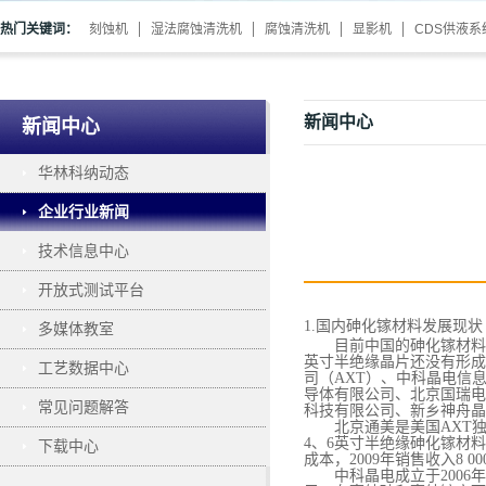
热门关键词：
刻蚀机
湿法腐蚀清洗机
腐蚀清洗机
显影机
CDS供液系
新闻中心
新闻中心
华林科纳动态
企业行业新闻
技术信息中心
开放式测试平台
1.国内砷化镓材料发展现状
多媒体教室
目前中国的砷化镓材料
英寸半绝缘晶片还没有形成
工艺数据中心
司（AXT）、中科晶电信
导体有限公司、北京国瑞电
常见问题解答
科技有限公司、新乡神舟晶
北京通美是美国
AXT
4、6英寸半绝缘砷化镓材
下载中心
成本，2009年销售收入8
中科晶电成立于
200