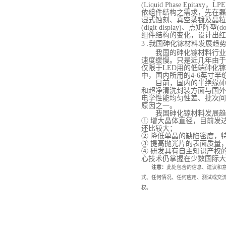
(Liquid Phase Epitax
依组件结构之需求，先在磊
湿式蚀刻、真空蒸镀及晶粒
(digit display)、点
组件结构的变化，设计出红
3 .我国砷化镓材料发展趋
我国的砷化镓材料行业
速度缓慢。只是近几年由于
仅限于
LED用的低端砷化
中，国内所用的4-6英寸
目前，国内的半绝缘砷
和超净清洗封装方面与国外
电学性能均匀性差、批次间
原因之一。
我国砷化镓材料发展趋
① 增大晶体直径，目前发
还比较大；
② 降低单晶的缺陷密度，
③ 提高抛光片的表面质量，针
④ 研发具有自主知识产权
心技术仍掌握在少数国际大
注意：
此处包含的信息、建议和
式、任何情况、任何应用、测试或交
权。