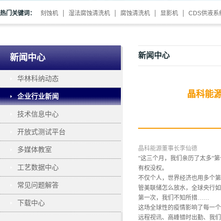
热门关键词：
刻蚀机
湿法腐蚀清洗机
腐蚀清洗机
显影机
CDS供液系
新闻中心
新闻中心
华林科纳动态
晶科能
企业行业新闻
技术信息中心
开放式测试平台
晶科能源董事长李仙德
多媒体教室
“这三个月，我们亲历了太多
“
工艺数据中心
有权没权。
不仅个人，世界经济也用多个第
常见问题解答
管美联储怎么放水，全球央行如
第一次，我们不知所措
……
下载中心
这场全球性的疫情影响了每一个
远程视讯、高峰错时出勤、我们