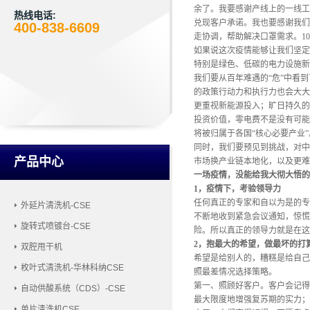
余了。我要感谢产线上的一线工
热线电话:
兑现客户承诺。我也要感谢我们
400-838-6609
走协调，帮助解决口罩需求。
1
如果说这次疫情能够让我们坚定
特别是绿色、低碳的电力设施新
我们要从百年难遇的
“危”中看
的政策行动力和执行力也会大大
更重视新能源投入；旷日持久的
投资价值，零电费不是没有可能
将被归属于各国“核心必要产业”
同时，我们要预见到挑战，对中
产品中心
市场换产业链本地化，以及更难
一场疫情，没能给我大彻大悟的
1，疫情下，考验领导力
任何真正的专家和自以为是的专
外延片清洗机-CSE
不断地收到紧急会议通知，惊慌
旋转式喷镀台-CSE
险。所以真正的领导力就是在这
2，抱最大的希望，做最坏的打
双腔甩干机
希望是给别人的，糟糕是给自己
枚叶式清洗机-华林科纳CSE
照最差情况选择策略。
第一、照顾好客户。客户会记得
自动供酸系统（CDS）-CSE
最大限度地增强复苏期的实力；
单片清洗机CSE