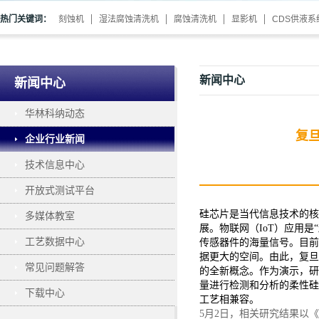
热门关键词：
刻蚀机
湿法腐蚀清洗机
腐蚀清洗机
显影机
CDS供液系
新闻中心
新闻中心
华林科纳动态
复
企业行业新闻
技术信息中心
开放式测试平台
硅芯片是当代信息技术的核
多媒体教室
展。物联网（IoT）应用
工艺数据中心
传感器件的海量信号。目前
据更大的空间。由此，复旦
常见问题解答
的全新概念。作为演示，研
量进行检测和分析的柔性硅
下载中心
工艺相兼容。
5月2日，相关研究结果以《