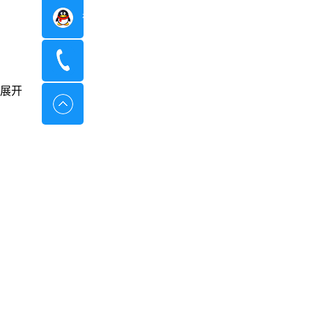
在线咨询
400-8798-096
展开