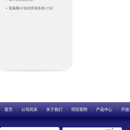
氢氟酸HF自动供液系统-CSE
首页
公司风采
关于我们
项目案例
产品中心
开放