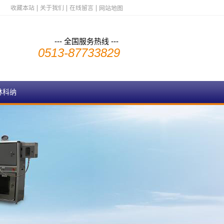
收藏本站
关于我们
在线留言
网站地图
--- 全国服务热线 ---
0513-87733829
林科纳