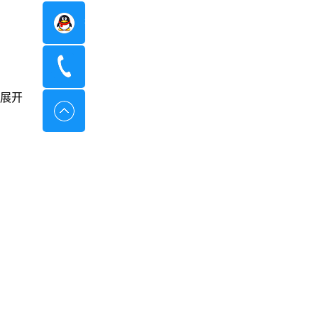
在线咨询
400-8798-096
展开