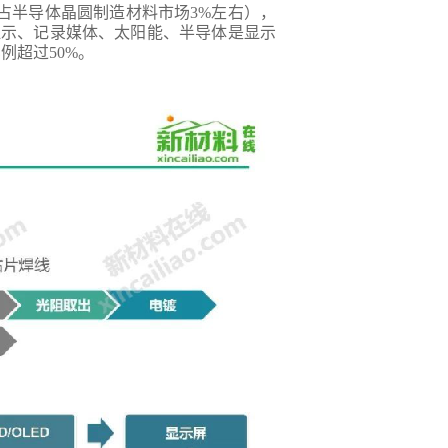
领域占半导体晶圆制造材料市场3%左右），
。显示、记录媒体、太阳能、半导体是显示
例超过50%。