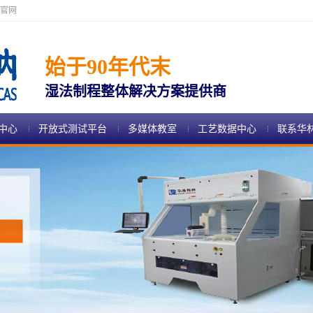
官网
始于90年代末
湿法制程整体解决方案提供商
中心
开放式测试平台
多媒体教室
工艺数据中心
联系华