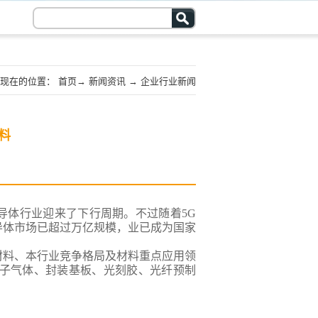
现在的位置：
首页
→
新闻资讯
→
企业行业新闻
料
半导体行业迎来了下行周期。不过随着5G
导体市场已超过万亿规模，业已成为国家
材料、本行业竞争格局及材料重点应用领
电子气体、封装基板、光刻胶、光纤预制