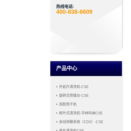
热线电话:
400-838-6609
产品中心
外延片清洗机-CSE
旋转式喷镀台-CSE
双腔甩干机
枚叶式清洗机-华林科纳CSE
自动供酸系统（CDS）-CSE
单片清洗机CSE