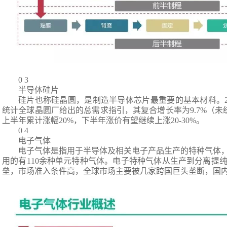
0 3
半导体硅片
硅片也称硅晶圆，是制造半导体芯片最重要的基本材料。
统计全球晶圆厂给出的总需求指引，其复合增长率为9.7%（未统
上半年累计涨幅20%，下半年涨价有望继续上涨20-30%。
0 4
电子气体
电子气体是指用于半导体及相关电子产品生产的特种气体
用的有
110余种单元特种气体。电子特种气体从生产到分离提
垒，市场准入条件高，全球市场主要被几家跨国巨头垄断，国