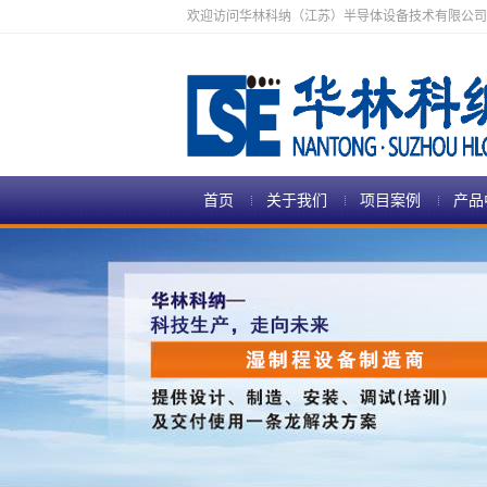
欢迎访问华林科纳（江苏）半导体设备技术有限公司
首页
关于我们
项目案例
产品