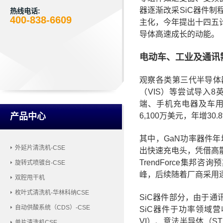
器逐渐改采
SiC
器件制
热线电话:
400-838-6609
主化，今年提出十四五
导体高速成长的动能。
电动车、工业及通讯
观察各类第三代半导体
（
VIS
）等尝试导入
8
端、手机充电器及车
产品中心
6,100
万美元，年增
30.
其中，
GaN
功率器件年
外延片清洗机-CSE
出快速充电头，凭借高
TrendForce
集邦咨询预
旋转式喷镀台-CSE
峰，后续随着厂商采用
双腔甩干机
枚叶式清洗机-华林科纳CSE
SiC
器件部分，由于通
自动供酸系统（CDS）-CSE
SiC
器件于功率领域营
VI
）、意法半导体（
ST
单片清洗机CSE