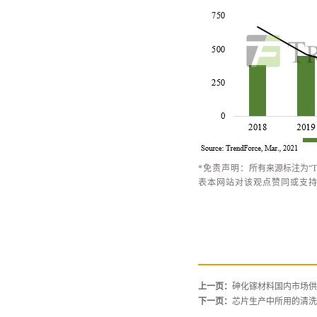
*免责声明：
所有来源标注为
“
表
本网站
对该观点赞同或支
上一页：
砷化镓材料国内市场供
下一页：
芯片生产中所用的清洗