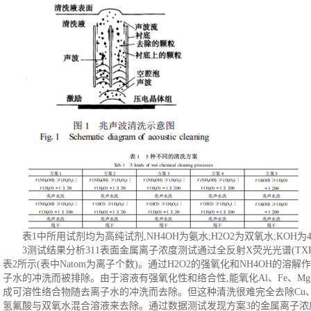
表
1中所用试剂均为高纯试剂,NH4OH为氨水;H2O2为双氧水;KOH为
3测试结果分析311表面金属离子浓度测试通过全反射X荧光光谱(TX
表2所示(表中Natom为离子个数)。通过H2O2的强氧化和NH4OH的溶
子水的冲洗而被排除。由于溶液有强氧化性和络合性,能氧化Al、Fe、M
成可溶性络合物随去离子水的冲洗而去除。但这种清洗很难完全去除Cu、
氢氟酸与双氧水混合溶液来去除。通过数据测试发现方案3的金属离子浓