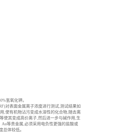
40%氢氧化钾。
RF)对表面金属离子浓度进行测试,测试结果如
解作用,使有机物沾污变成水溶性的化合物,随去离
g等使其变成高价离子,然后进一步与碱作用,生
Au等贵金属,必须采用电负性更强的盐酸或
度总体较低。