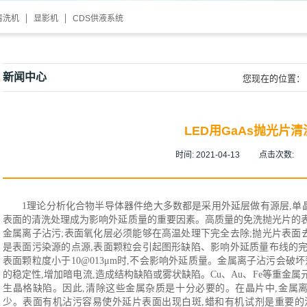
清洗机
显影机
CDS供液系统
新闻中心
您现在的位置：
LED用GaAs抛光片清
时间:
2021-04-13
点击次数:
1理论分析化合物半导体器件绝大多数都是采用外延层做有源层,单
表面的清洗处理成为影响外延质量的重要因素。高质量的免洗抛光片的表
金属离子沾污;表面氧化层必须能够在高温处理下完全去除;抛光片表面
是表面污染源的点源,表面颗粒会引起图形缺陷、影响外延质量布线的完
表面颗粒度小于10@013μm时,不会影响外延质量。金属离子沾污会破
的稳定性,增加暗电流,造成结构缺陷或雾状缺陷。Cu、Au、Fe等重金
生晶格缺陷。因此,清除这些金属杂质是十分必要的。在晶片中,金属离子
少。表面有机沾污容易使外延片表面出现白斑,蜡和有机试剂是重要的