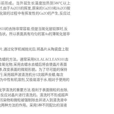
前形成。当外延生长温度加热到580℃以上
于As2O3的挥发,原来的Ga2O3和As2O3按
化层的过程中有挥发性的Ga2O的产生,反应过
O3的去除非常容易;但是当氧化层较厚时,反
岛状。所以表面具有均匀的富As的薄氧化层非
进行粘片,通过化学机械抛光后,将晶片从陶瓷盘上取
方法。通常采用KILALACLEAN101去
性两性氧化物,采用去蜡水去蜡后将会使晶片表面
移,改变表面的微观形貌。为了尽可能的保持
行,采用超声波清洗机分3次超声去蜡,每次
丙醇为中性有机溶剂,又极易溶于水,相对于使用的
学清洗的重要方法,极利于表面微粒的去除,
化学反应对晶片进行清洗的。清洗时不形成超声
的污染物和微粒被强制除去并进入到清洗液中
清洗两种方法的作用。采用5种不同配比的溶液
。