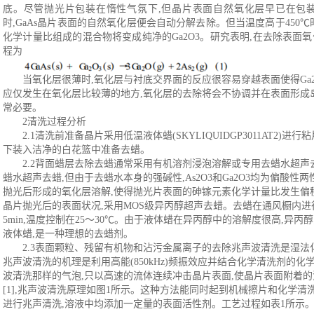
底。尽管抛光片包装在惰性气氛下,但晶片表面自然氧化层早已在包装
时,GaAs晶片表面的自然氧化层便会自动分解去除。但当温度高于450℃时,由
化学计量比组成的混合物将变成纯净的Ga2O3。研究表明,在去除表面氧
程为
当氧化层很薄时
,氧化层与衬底交界面的反应很容易穿越表面使得Ga2
应仅发生在氧化层比较薄的地方,氧化层的去除将会不协调并在表面形成
常必要。
2清洗过程分析
2
.
1清洗前准备晶片采用低温液体蜡(SKYLIQUIDGP3011AT2)
下装入洁净的白花篮中准备去蜡。
2
.
2背面蜡层去除去蜡通常采用有机溶剂浸泡溶解或专用去蜡水超声去蜡的
蜡水超声去蜡,但由于去蜡水本身的强碱性,As2O3和Ga2O3均为偏酸
抛光后形成的氧化层溶解,使得抛光片表面的砷镓元素化学计量比发生偏
晶片抛光后的表面状况,采用MOS级异丙醇超声去蜡。去蜡在通风橱内进
5min,温度控制在25～30℃。由于液体蜡在异丙醇中的溶解度很高,异
液体蜡,是一种理想的去蜡剂。
2
.
3表面颗粒、残留有机物和沾污金属离子的去除兆声波清洗是湿法化
兆声波清洗的机理是利用高能(850kHz)频振效应并结合化学清洗剂的
波清洗那样的气泡,只以高速的流体连续冲击晶片表面,使晶片表面附着
[1],兆声波清洗原理如图1所示。这种方法能同时起到机械擦片和化学
进行兆声清洗,溶液中均添加一定量的表面活性剂。工艺过程如表1所示