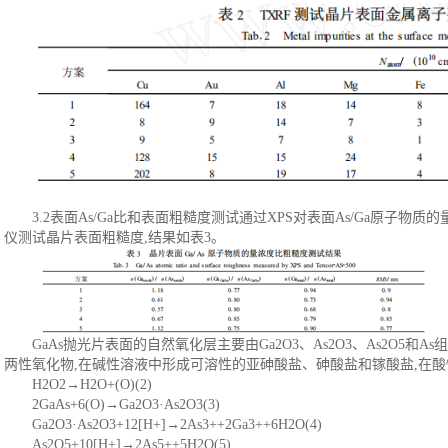
3
.
2表面As/Ga比和表面粗糙度测试通过XPS对表面As/Ga原子物质的量
仪测试晶片表面粗糙度,结果如表3。
GaAs抛光片表面的自然氧化层主要由Ga2O3、As2O3、As2O5和As组成
两性氧化物,在碱性溶液中形成可溶性的亚砷酸盐、砷酸盐和镓酸盐,在酸
H2O2→H2O+(O)(2)
2GaAs+6(O)→Ga2O3·As2O3(3)
Ga2O3·As2O3+12[H+]→2As3++2Ga3++6H2O(4)
As2O5+10[H+]→2As5++5H2O(5)