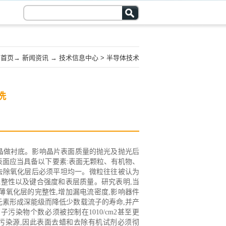
首页
→
新闻资讯
→
技术信息中心
>
半导体技术
洗
晶做衬底。影响晶片表面质量的抛光及抛光后
面应当具备以下要素:表面无颗粒、有机物、
去除氧化层后必须平坦均一。微粒往往被认为
整性以及键合强度和表层质量。研究表明,当
坏薄氧化层的完整性,增加漏电流密度,影响器件
属元素形成深能级而降低少数载流子的寿命,并产
污染物个数必须被控制在1010/cm2甚至更
污染源,因此表面去蜡和去除有机试剂必须彻