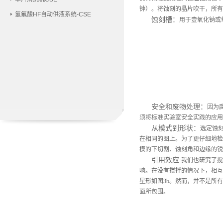
钟）。将蚀刻的晶片吹干，所有
氢氟酸HF自动供液系统-CSE
蚀刻槽
：
用于壹氧化钠或
安全和废物处理
：
因为
须将标准实验室安全实践的应用
从模式到形状：
选定蚀
在相同的图上。为了更仔细地检查
模的下切割、蚀刻角和边缘的锐
引用效应
:
我们也研究了搅
响。在没有搅拌的情况下，相互
星形如图3b。然而，并不是所有9
面所包围。