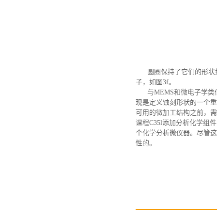
圆圈保持了它们的形状
子，如图3f。
与
MEMS和微电子学
现是定义蚀刻形状的一个重
可用的微加工结构之前，需
课程C35l添加分析化学
个化学分析微仪器。尽管这
性的。