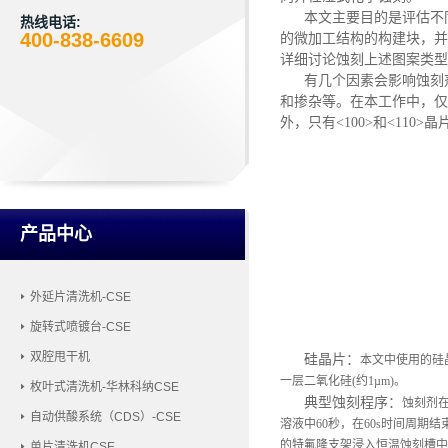
本文主要目的是评估不同
热线电话:
400-838-6609
的微加工结构的构建块，并
详细讨论蚀刻上述图案类型
有几个因素会影响蚀刻剂
和掺杂等。在本工作中，仅
外，只有<100>和<110
产品中心
外延片清洗机-CSE
旋转式喷镀台-CSE
双腔甩干机
硅晶片：
本文中使用的硅
一层二氧化硅(约1µm)。
枚叶式清洗机-华林科纳CSE
典型蚀刻程序
：
蚀刻剂
自动供酸系统（CDS）-CSE
溶液中60秒，在60s时间周
的特氟隆支架浸入恒温蚀刻槽中
单片清洗机CSE